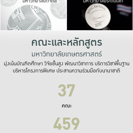
มหาวิทยาลัยดิจิทัล
มหาวิทยาลัยระดับโลก
เปลี่ยนแปลง และ
เพื่อทำงาน
ระบบสารสนเทศที่
คณะและหลักสูตร
มหาวิทยาลัยเกษตรศาสตร์
มุ่งเน้นบัณฑิตศึกษา วิจัยขั้นสูง พัฒนาวิชาการ บริการวิชาพื้นฐาน
บริหารโครงการพิเศษ ประสานความร่วมมือกับนานาชาติ
37
คณะ
459