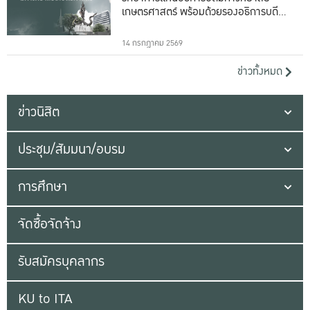
เกษตรศาสตร์ พร้อมด้วยรองอธิการบดีทั้ง
16 ท่าน
14 กรกฎาคม 2569
ข่าวทั้งหมด
ข่าวนิสิต
ประชุม/สัมมนา/อบรม
การศึกษา
จัดซื้อจัดจ้าง
รับสมัครบุคลากร
KU to ITA