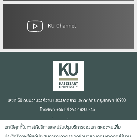
KU Channel
เลขที่ 50 ถนนงามวงศ์วาน แขวงลาดยาว เขตจตุจักร กรุงเทพฯ 10900
โทรศัพท์ +66 (0) 2942 8200-45
เงื่อนไขการใช้งานเว็บไซต์
เราใช้คุกกี้ในการให้บริการและปรับปรุงบริการของเรา ตลอดจนเพิ่ม
ข้อตกลงด้านสิทธิ์ใช้งาน
นโยบายความเป็นส่วนตัว
ประสิทธิภาพให้แก่ประสบการณ์การเรียกดูข้อมูลของคุณ หากคุณใช้งาน