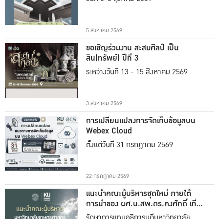
5 สิงหาคม 2569
ขอเชิญร่วมงาน สะสมศิลป์ เป็น
สิน(ทรัพย์) ปีที่ 3
ระหว่างวันที่ 13 - 15 สิงหาคม 2569
3 สิงหาคม 2569
การเปลี่ยนแปลงการจัดเก็บข้อมูลบน
Webex Cloud
ตั้งแต่วันที่ 31 กรกฎาคม 2569
22 กรกฎาคม 2569
แนะนำคณะผู้บริหารชุดใหม่ ภายใต้
การนำของ ผศ.น.สพ.ดร.คงศักดิ์ เที่ยง
ธรรม
รักษาการแทนอธิการบดีมหาวิทยาลัย