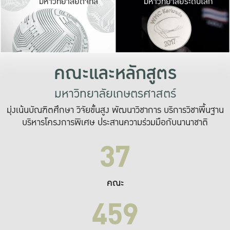
มหาวิทยาลัยดิจิทัล
มหาวิทยาลัยระดับโลก
เปลี่ยนแปลง และ
เพื่อทำงาน
ระบบสารสนเทศที่
คณะและหลักสูตร
มหาวิทยาลัยเกษตรศาสตร์
มุ่งเน้นบัณฑิตศึกษา วิจัยขั้นสูง พัฒนาวิชาการ บริการวิชาพื้นฐาน
บริหารโครงการพิเศษ ประสานความร่วมมือกับนานาชาติ
37
คณะ
459