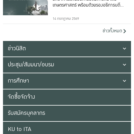
เกษตรศาสตร์ พร้อมด้วยรองอธิการบดีทั้ง
16 ท่าน
14 กรกฎาคม 2569
ข่าวทั้งหมด
ข่าวนิสิต
ประชุม/สัมมนา/อบรม
การศึกษา
จัดซื้อจัดจ้าง
รับสมัครบุคลากร
KU to ITA