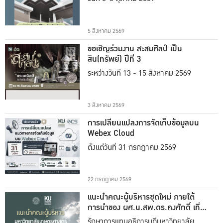
5 สิงหาคม 2569
ขอเชิญร่วมงาน สะสมศิลป์ เป็น
สิน(ทรัพย์) ปีที่ 3
ระหว่างวันที่ 13 - 15 สิงหาคม 2569
3 สิงหาคม 2569
การเปลี่ยนแปลงการจัดเก็บข้อมูลบน
Webex Cloud
ตั้งแต่วันที่ 31 กรกฎาคม 2569
22 กรกฎาคม 2569
แนะนำคณะผู้บริหารชุดใหม่ ภายใต้
การนำของ ผศ.น.สพ.ดร.คงศักดิ์ เที่ยง
ธรรม
รักษาการแทนอธิการบดีมหาวิทยาลัย