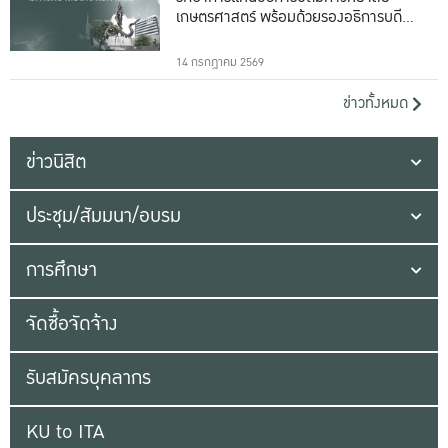
เกษตรศาสตร์ พร้อมด้วยรองอธิการบดีทั้ง
16 ท่าน
14 กรกฎาคม 2569
ข่าวทั้งหมด
ข่าวนิสิต
ประชุม/สัมมนา/อบรม
การศึกษา
จัดซื้อจัดจ้าง
รับสมัครบุคลากร
KU to ITA