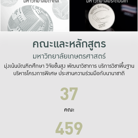
มหาวิทยาลัยดิจิทัล
มหาวิทยาลัยระดับโลก
เปลี่ยนแปลง และ
เพื่อทำงาน
ระบบสารสนเทศที่
คณะและหลักสูตร
มหาวิทยาลัยเกษตรศาสตร์
มุ่งเน้นบัณฑิตศึกษา วิจัยขั้นสูง พัฒนาวิชาการ บริการวิชาพื้นฐาน
บริหารโครงการพิเศษ ประสานความร่วมมือกับนานาชาติ
37
คณะ
459