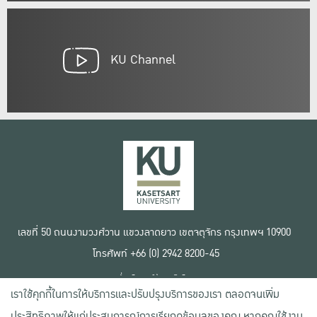
KU Channel
เลขที่ 50 ถนนงามวงศ์วาน แขวงลาดยาว เขตจตุจักร กรุงเทพฯ 10900
โทรศัพท์ +66 (0) 2942 8200-45
เงื่อนไขการใช้งานเว็บไซต์
เราใช้คุกกี้ในการให้บริการและปรับปรุงบริการของเรา ตลอดจนเพิ่ม
ข้อตกลงด้านสิทธิ์ใช้งาน
นโยบายความเป็นส่วนตัว
ประสิทธิภาพให้แก่ประสบการณ์การเรียกดูข้อมูลของคุณ หากคุณใช้งาน