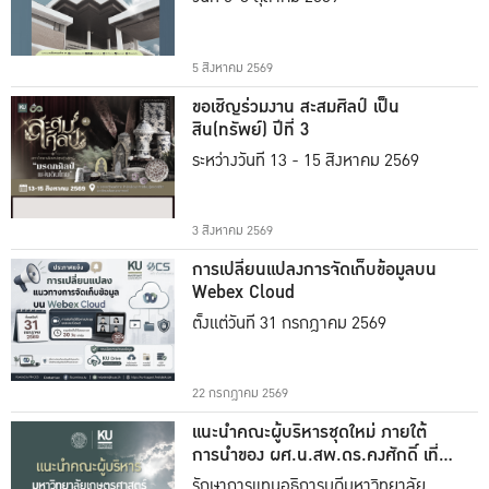
5 สิงหาคม 2569
ขอเชิญร่วมงาน สะสมศิลป์ เป็น
สิน(ทรัพย์) ปีที่ 3
ระหว่างวันที่ 13 - 15 สิงหาคม 2569
3 สิงหาคม 2569
การเปลี่ยนแปลงการจัดเก็บข้อมูลบน
Webex Cloud
ตั้งแต่วันที่ 31 กรกฎาคม 2569
22 กรกฎาคม 2569
แนะนำคณะผู้บริหารชุดใหม่ ภายใต้
การนำของ ผศ.น.สพ.ดร.คงศักดิ์ เที่ยง
ธรรม
รักษาการแทนอธิการบดีมหาวิทยาลัย