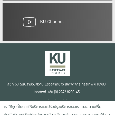
KU Channel
เลขที่ 50 ถนนงามวงศ์วาน แขวงลาดยาว เขตจตุจักร กรุงเทพฯ 10900
โทรศัพท์ +66 (0) 2942 8200-45
เงื่อนไขการใช้งานเว็บไซต์
เราใช้คุกกี้ในการให้บริการและปรับปรุงบริการของเรา ตลอดจนเพิ่ม
ข้อตกลงด้านสิทธิ์ใช้งาน
นโยบายความเป็นส่วนตัว
ประสิทธิภาพให้แก่ประสบการณ์การเรียกดูข้อมูลของคุณ หากคุณใช้งาน