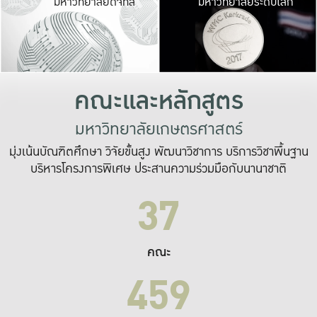
มหาวิทยาลัยดิจิทัล
มหาวิทยาลัยระดับโลก
เปลี่ยนแปลง และ
เพื่อทำงาน
ระบบสารสนเทศที่
คณะและหลักสูตร
มหาวิทยาลัยเกษตรศาสตร์
มุ่งเน้นบัณฑิตศึกษา วิจัยขั้นสูง พัฒนาวิชาการ บริการวิชาพื้นฐาน
บริหารโครงการพิเศษ ประสานความร่วมมือกับนานาชาติ
37
คณะ
459