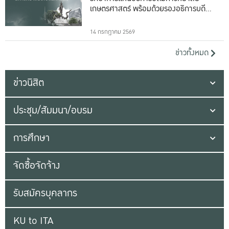
เกษตรศาสตร์ พร้อมด้วยรองอธิการบดีทั้ง
16 ท่าน
14 กรกฎาคม 2569
ข่าวทั้งหมด
ข่าวนิสิต
ประชุม/สัมมนา/อบรม
การศึกษา
จัดซื้อจัดจ้าง
รับสมัครบุคลากร
KU to ITA