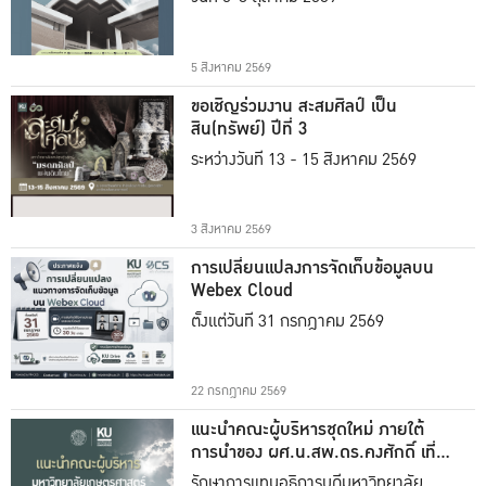
5 สิงหาคม 2569
ขอเชิญร่วมงาน สะสมศิลป์ เป็น
สิน(ทรัพย์) ปีที่ 3
ระหว่างวันที่ 13 - 15 สิงหาคม 2569
3 สิงหาคม 2569
การเปลี่ยนแปลงการจัดเก็บข้อมูลบน
Webex Cloud
ตั้งแต่วันที่ 31 กรกฎาคม 2569
22 กรกฎาคม 2569
แนะนำคณะผู้บริหารชุดใหม่ ภายใต้
การนำของ ผศ.น.สพ.ดร.คงศักดิ์ เที่ยง
ธรรม
รักษาการแทนอธิการบดีมหาวิทยาลัย