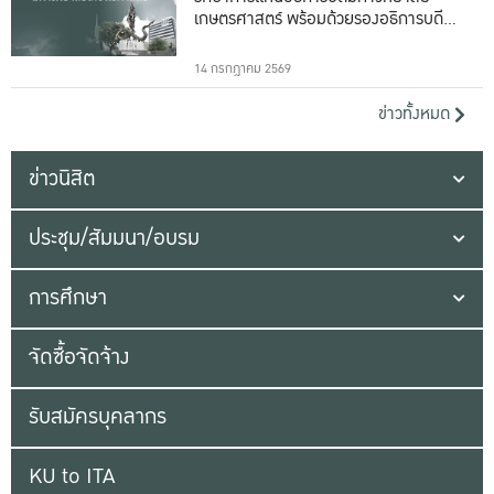
เกษตรศาสตร์ พร้อมด้วยรองอธิการบดีทั้ง
16 ท่าน
14 กรกฎาคม 2569
ข่าวทั้งหมด
ข่าวนิสิต
ประชุม/สัมมนา/อบรม
การศึกษา
จัดซื้อจัดจ้าง
รับสมัครบุคลากร
KU to ITA