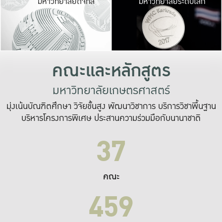
มหาวิทยาลัยดิจิทัล
มหาวิทยาลัยระดับโลก
เปลี่ยนแปลง และ
เพื่อทำงาน
ระบบสารสนเทศที่
คณะและหลักสูตร
มหาวิทยาลัยเกษตรศาสตร์
มุ่งเน้นบัณฑิตศึกษา วิจัยขั้นสูง พัฒนาวิชาการ บริการวิชาพื้นฐาน
บริหารโครงการพิเศษ ประสานความร่วมมือกับนานาชาติ
37
คณะ
459