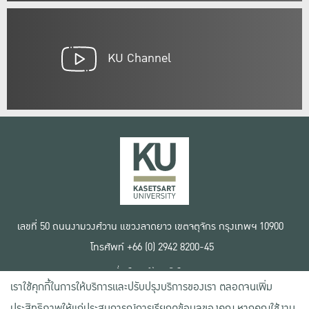
KU Channel
เลขที่ 50 ถนนงามวงศ์วาน แขวงลาดยาว เขตจตุจักร กรุงเทพฯ 10900
โทรศัพท์ +66 (0) 2942 8200-45
เงื่อนไขการใช้งานเว็บไซต์
เราใช้คุกกี้ในการให้บริการและปรับปรุงบริการของเรา ตลอดจนเพิ่ม
ข้อตกลงด้านสิทธิ์ใช้งาน
นโยบายความเป็นส่วนตัว
ประสิทธิภาพให้แก่ประสบการณ์การเรียกดูข้อมูลของคุณ หากคุณใช้งาน