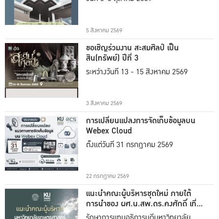
5 สิงหาคม 2569
ขอเชิญร่วมงาน สะสมศิลป์ เป็น
สิน(ทรัพย์) ปีที่ 3
ระหว่างวันที่ 13 - 15 สิงหาคม 2569
3 สิงหาคม 2569
การเปลี่ยนแปลงการจัดเก็บข้อมูลบน
Webex Cloud
ตั้งแต่วันที่ 31 กรกฎาคม 2569
22 กรกฎาคม 2569
แนะนำคณะผู้บริหารชุดใหม่ ภายใต้
การนำของ ผศ.น.สพ.ดร.คงศักดิ์ เที่ยง
ธรรม
รักษาการแทนอธิการบดีมหาวิทยาลัย