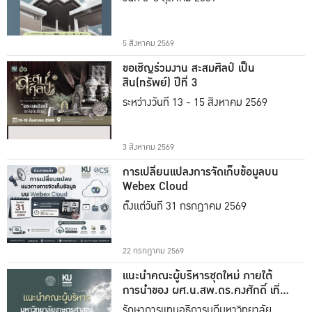
5 สิงหาคม 2569
ขอเชิญร่วมงาน สะสมศิลป์ เป็น
สิน(ทรัพย์) ปีที่ 3
ระหว่างวันที่ 13 - 15 สิงหาคม 2569
3 สิงหาคม 2569
การเปลี่ยนแปลงการจัดเก็บข้อมูลบน
Webex Cloud
ตั้งแต่วันที่ 31 กรกฎาคม 2569
22 กรกฎาคม 2569
แนะนำคณะผู้บริหารชุดใหม่ ภายใต้
การนำของ ผศ.น.สพ.ดร.คงศักดิ์ เที่ยง
ธรรม
รักษาการแทนอธิการบดีมหาวิทยาลัย