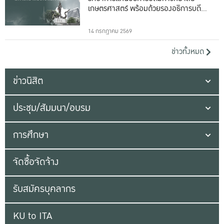
เกษตรศาสตร์ พร้อมด้วยรองอธิการบดีทั้ง
16 ท่าน
14 กรกฎาคม 2569
ข่าวทั้งหมด
ข่าวนิสิต
ประชุม/สัมมนา/อบรม
การศึกษา
จัดซื้อจัดจ้าง
รับสมัครบุคลากร
KU to ITA