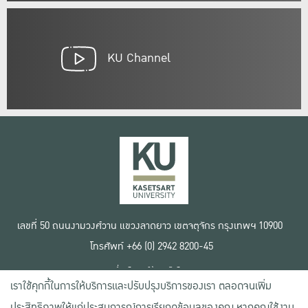
KU Channel
เลขที่ 50 ถนนงามวงศ์วาน แขวงลาดยาว เขตจตุจักร กรุงเทพฯ 10900
โทรศัพท์ +66 (0) 2942 8200-45
เงื่อนไขการใช้งานเว็บไซต์
เราใช้คุกกี้ในการให้บริการและปรับปรุงบริการของเรา ตลอดจนเพิ่ม
ข้อตกลงด้านสิทธิ์ใช้งาน
นโยบายความเป็นส่วนตัว
ประสิทธิภาพให้แก่ประสบการณ์การเรียกดูข้อมูลของคุณ หากคุณใช้งาน