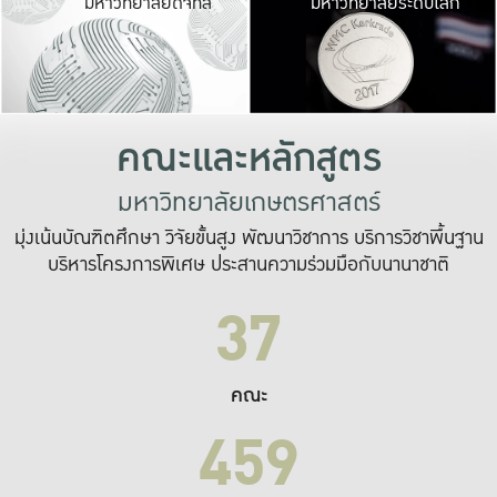
มหาวิทยาลัยดิจิทัล
มหาวิทยาลัยระดับโลก
เปลี่ยนแปลง และ
เพื่อทำงาน
ระบบสารสนเทศที่
คณะและหลักสูตร
มหาวิทยาลัยเกษตรศาสตร์
มุ่งเน้นบัณฑิตศึกษา วิจัยขั้นสูง พัฒนาวิชาการ บริการวิชาพื้นฐาน
บริหารโครงการพิเศษ ประสานความร่วมมือกับนานาชาติ
37
คณะ
459