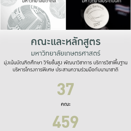
มหาวิทยาลัยดิจิทัล
มหาวิทยาลัยระดับโลก
เปลี่ยนแปลง และ
เพื่อทำงาน
ระบบสารสนเทศที่
คณะและหลักสูตร
มหาวิทยาลัยเกษตรศาสตร์
มุ่งเน้นบัณฑิตศึกษา วิจัยขั้นสูง พัฒนาวิชาการ บริการวิชาพื้นฐาน
บริหารโครงการพิเศษ ประสานความร่วมมือกับนานาชาติ
37
คณะ
459