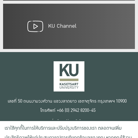
KU Channel
เลขที่ 50 ถนนงามวงศ์วาน แขวงลาดยาว เขตจตุจักร กรุงเทพฯ 10900
โทรศัพท์ +66 (0) 2942 8200-45
เงื่อนไขการใช้งานเว็บไซต์
เราใช้คุกกี้ในการให้บริการและปรับปรุงบริการของเรา ตลอดจนเพิ่ม
ข้อตกลงด้านสิทธิ์ใช้งาน
นโยบายความเป็นส่วนตัว
ประสิทธิภาพให้แก่ประสบการณ์การเรียกดูข้อมูลของคุณ หากคุณใช้งาน