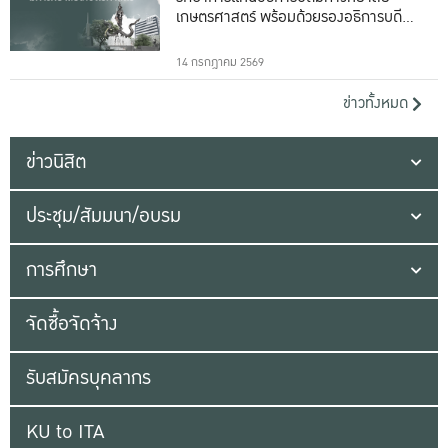
เกษตรศาสตร์ พร้อมด้วยรองอธิการบดีทั้ง
16 ท่าน
14 กรกฎาคม 2569
ข่าวทั้งหมด
ข่าวนิสิต
ประชุม/สัมมนา/อบรม
การศึกษา
จัดซื้อจัดจ้าง
รับสมัครบุคลากร
KU to ITA