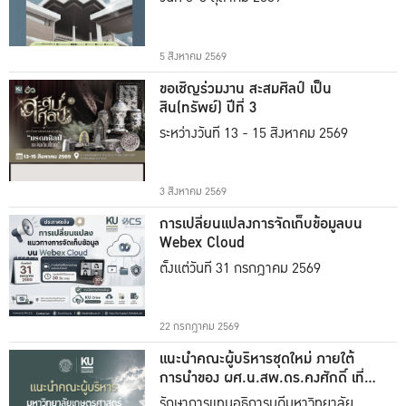
5 สิงหาคม 2569
ขอเชิญร่วมงาน สะสมศิลป์ เป็น
สิน(ทรัพย์) ปีที่ 3
ระหว่างวันที่ 13 - 15 สิงหาคม 2569
3 สิงหาคม 2569
การเปลี่ยนแปลงการจัดเก็บข้อมูลบน
Webex Cloud
ตั้งแต่วันที่ 31 กรกฎาคม 2569
22 กรกฎาคม 2569
แนะนำคณะผู้บริหารชุดใหม่ ภายใต้
การนำของ ผศ.น.สพ.ดร.คงศักดิ์ เที่ยง
ธรรม
รักษาการแทนอธิการบดีมหาวิทยาลัย