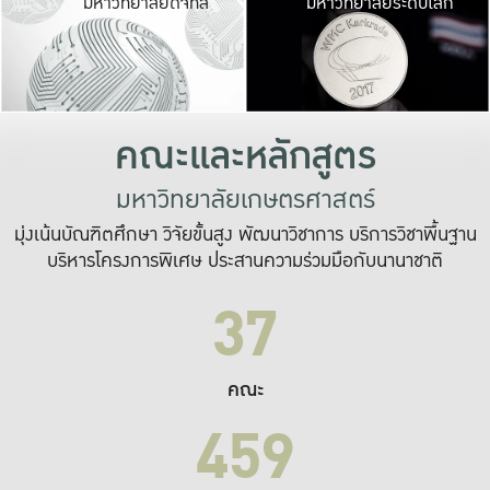
มหาวิทยาลัยดิจิทัล
มหาวิทยาลัยระดับโลก
เปลี่ยนแปลง และ
เพื่อทำงาน
ระบบสารสนเทศที่
คณะและหลักสูตร
มหาวิทยาลัยเกษตรศาสตร์
มุ่งเน้นบัณฑิตศึกษา วิจัยขั้นสูง พัฒนาวิชาการ บริการวิชาพื้นฐาน
บริหารโครงการพิเศษ ประสานความร่วมมือกับนานาชาติ
37
คณะ
459