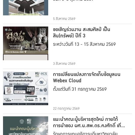
5 สิงหาคม 2569
ขอเชิญร่วมงาน สะสมศิลป์ เป็น
สิน(ทรัพย์) ปีที่ 3
ระหว่างวันที่ 13 - 15 สิงหาคม 2569
3 สิงหาคม 2569
การเปลี่ยนแปลงการจัดเก็บข้อมูลบน
Webex Cloud
ตั้งแต่วันที่ 31 กรกฎาคม 2569
22 กรกฎาคม 2569
แนะนำคณะผู้บริหารชุดใหม่ ภายใต้
การนำของ ผศ.น.สพ.ดร.คงศักดิ์ เที่ยง
ธรรม
รักษาการแทนอธิการบดีมหาวิทยาลัย