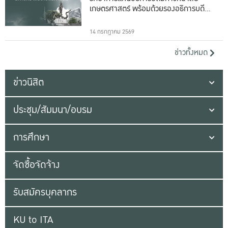
เกษตรศาสตร์ พร้อมด้วยรองอธิการบดีทั้ง
16 ท่าน
14 กรกฎาคม 2569
ข่าวทั้งหมด
ข่าวนิสิต
ประชุม/สัมมนา/อบรม
การศึกษา
จัดซื้อจัดจ้าง
รับสมัครบุคลากร
KU to ITA