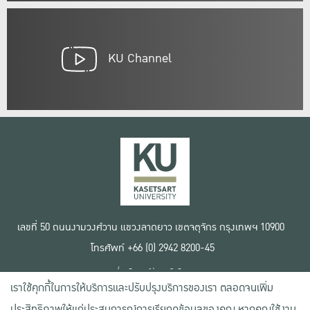
KU Channel
เลขที่ 50 ถนนงามวงศ์วาน แขวงลาดยาว เขตจตุจักร กรุงเทพฯ 10900
โทรศัพท์ +66 (0) 2942 8200-45
เงื่อนไขการใช้งานเว็บไซต์
เราใช้คุกกี้ในการให้บริการและปรับปรุงบริการของเรา ตลอดจนเพิ่ม
ข้อตกลงด้านสิทธิ์ใช้งาน
นโยบายความเป็นส่วนตัว
ประสิทธิภาพให้แก่ประสบการณ์การเรียกดูข้อมูลของคุณ หากคุณใช้งาน