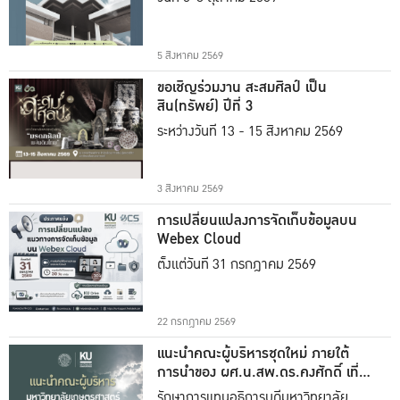
5 สิงหาคม 2569
ขอเชิญร่วมงาน สะสมศิลป์ เป็น
สิน(ทรัพย์) ปีที่ 3
ระหว่างวันที่ 13 - 15 สิงหาคม 2569
3 สิงหาคม 2569
การเปลี่ยนแปลงการจัดเก็บข้อมูลบน
Webex Cloud
ตั้งแต่วันที่ 31 กรกฎาคม 2569
22 กรกฎาคม 2569
แนะนำคณะผู้บริหารชุดใหม่ ภายใต้
การนำของ ผศ.น.สพ.ดร.คงศักดิ์ เที่ยง
ธรรม
รักษาการแทนอธิการบดีมหาวิทยาลัย