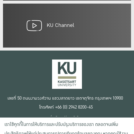
KU Channel
เลขที่ 50 ถนนงามวงศ์วาน แขวงลาดยาว เขตจตุจักร กรุงเทพฯ 10900
โทรศัพท์ +66 (0) 2942 8200-45
เงื่อนไขการใช้งานเว็บไซต์
เราใช้คุกกี้ในการให้บริการและปรับปรุงบริการของเรา ตลอดจนเพิ่ม
ข้อตกลงด้านสิทธิ์ใช้งาน
นโยบายความเป็นส่วนตัว
ประสิทธิภาพให้แก่ประสบการณ์การเรียกดูข้อมูลของคุณ หากคุณใช้งาน