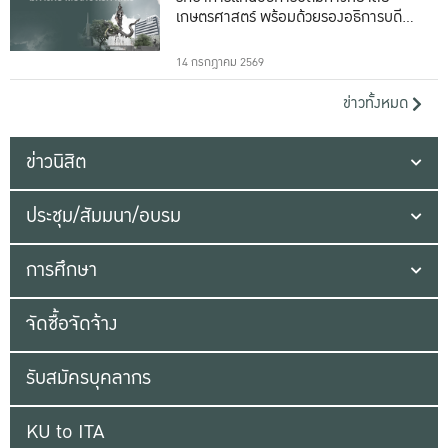
เกษตรศาสตร์ พร้อมด้วยรองอธิการบดีทั้ง
16 ท่าน
14 กรกฎาคม 2569
ข่าวทั้งหมด
ข่าวนิสิต
ประชุม/สัมมนา/อบรม
การศึกษา
จัดซื้อจัดจ้าง
รับสมัครบุคลากร
KU to ITA