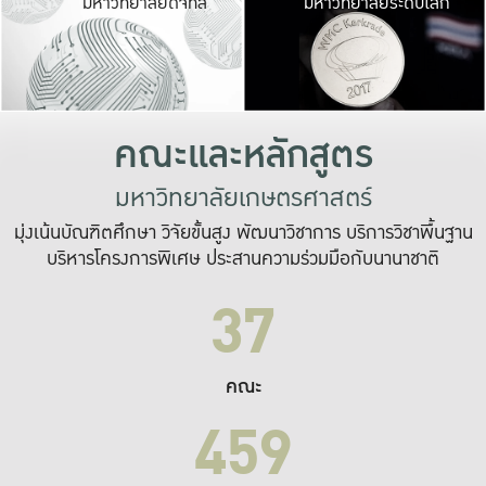
มหาวิทยาลัยดิจิทัล
มหาวิทยาลัยระดับโลก
เปลี่ยนแปลง และ
เพื่อทำงาน
ระบบสารสนเทศที่
คณะและหลักสูตร
มหาวิทยาลัยเกษตรศาสตร์
มุ่งเน้นบัณฑิตศึกษา วิจัยขั้นสูง พัฒนาวิชาการ บริการวิชาพื้นฐาน
บริหารโครงการพิเศษ ประสานความร่วมมือกับนานาชาติ
37
คณะ
459