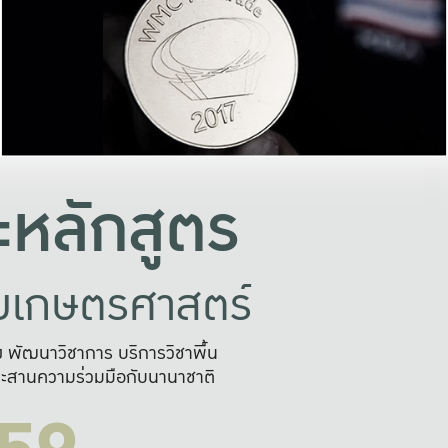
อย่างยั่งยืน
และผลักดันในการใช้ระบบส
ในภาพกว้าง
เพื่อการทำงานแบบ
ญหาจุดเล็กๆ
อข่ายขยายผล
สะดวก รวดเร
และนำไป
บริการด้าน AI อย
หลักสูตร
ัยเกษตรศาสตร์
สูง พัฒนาวิชาการ บริการวิชาพื้น
ะสานความร่วมมือกับนานาชาติ