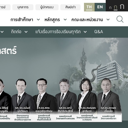
ก
ก
TH
EN
ก
ารย์
บุคลากร
ผู้ปกครอง
ศิษย์เก่า
การเข้าศึกษา
หลักสูตร
คณะและหน่วยงาน
ติดต่อ
แจ้งเรื่องการร้องเรียนทุจริต
Q&A