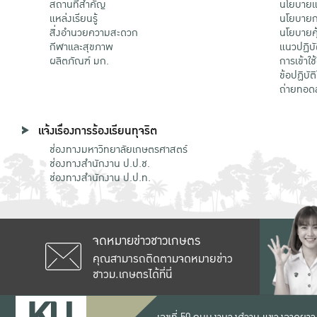
สถานที่สำคัญ
นโยบายแล
แหล่งเรียนรู้
นโยบายกา
สิ่งอำนวยความสะดวก
นโยบายคุ
กีฬาและสุขภาพ
แนวปฏิบั
ผลิตภัณฑ์ มก.
การเข้าใช
ข้อปฏิบั
ถ่ายทอด
แจ้งเรื่องการร้องเรียนทุจริต
ช่องทางมหาวิทยาลัยเกษตรศาสตร์
ช่องทางสำนักงาน ป.ป.ช.
ช่องทางสำนักงาน ป.ป.ท.
จดหมายข่าวชาวเกษตร
คุณสามารถติดตามจดหมายข่าว
ชาวม.เกษตรได้ที่นี่
เลขที่ 50 ถนนงามวงศ์วาน แขวงลาดยาว