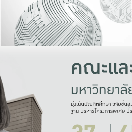
และความสุข
มองปัญหา
แก้ไขจากปั
และสร้างเครื
คณะและ
มหาวิทยาล
มุ่งเน้นบัณฑิตศึกษา วิจัยขั้น
ฐาน บริหารโครงการพิเศษ ปร