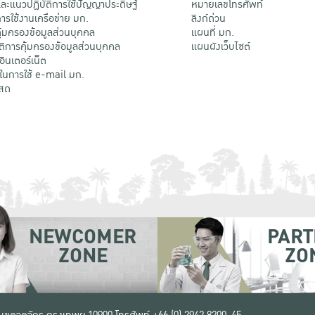
ะแนวปฏิบัติการใช้ปัญญาประดิษฐ์
หมายเลขโทรศัพท์
รใช้งานเครือข่าย มก.
ลิงก์ด่วน
้มครองข้อมูลส่วนบุคคล
แผนที่ มก.
ติการคุ้มครองข้อมูลส่วนบุคคล
แผนผังเว็บไซต์
้อินเตอร์เน็ต
ติในการใช้ e-mail มก.
สด
NEWCOMER
PART
ZONE
ZO
 เขตจตุจักร กรุงเทพฯ 10900
โทรศัพท์ +66 (0) 2942 8200-45