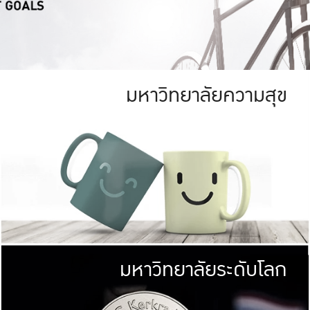
มหาวิทยาลัยความสุข
ย
สีเขียว
มหาวิทยาลัย
ก
สดใส หนาแน่น
ไม่ได้มีเป้าหมา
AN FOREST)
มหาวิทยาลัยชั้นนำทางด้านการว
ICULTURE)
แต่ KU มุ่งเน
าณ 1,400 ไร่
เพื่อสร้างคว
<< คลิก >>
ให้กับประชาชนใ
มหาวิทยาลัยระดับโลก
่อสังคม
มหาวิทยาลั
ามกินดีอยู่ดี
พร้อมที่จ