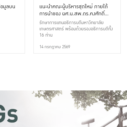
้อมูลบน
แนะนำคณะผู้บริหารชุดใหม่ ภายใต้
การนำของ ผศ.น.สพ.ดร.คงศักดิ์
เที่ยงธรรม
รักษาการแทนอธิการบดีมหาวิทยาลัย
เกษตรศาสตร์ พร้อมด้วยรองอธิการบดีทั้ง
16 ท่าน
14 กรกฎาคม 2569