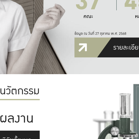
37
4
คณะ
ห
ข้อมูล ณ วันที่ 27 ตุลาคม พ.ศ. 2568
รายละเอีย
ะนวัตกรรม
ผลงาน