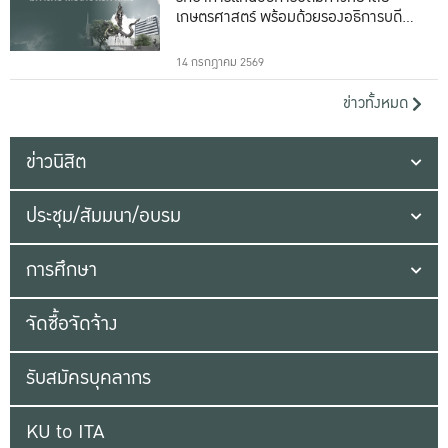
เกษตรศาสตร์ พร้อมด้วยรองอธิการบดีทั้ง
16 ท่าน
14 กรกฎาคม 2569
ข่าวทั้งหมด
ข่าวนิสิต
ประชุม/สัมมนา/อบรม
การศึกษา
จัดซื้อจัดจ้าง
รับสมัครบุคลากร
KU to ITA