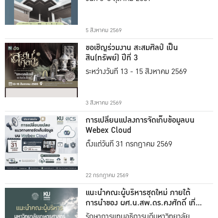
5 สิงหาคม 2569
ขอเชิญร่วมงาน สะสมศิลป์ เป็น
สิน(ทรัพย์) ปีที่ 3
ระหว่างวันที่ 13 - 15 สิงหาคม 2569
3 สิงหาคม 2569
การเปลี่ยนแปลงการจัดเก็บข้อมูลบน
Webex Cloud
ตั้งแต่วันที่ 31 กรกฎาคม 2569
22 กรกฎาคม 2569
แนะนำคณะผู้บริหารชุดใหม่ ภายใต้
การนำของ ผศ.น.สพ.ดร.คงศักดิ์ เที่ยง
ธรรม
รักษาการแทนอธิการบดีมหาวิทยาลัย