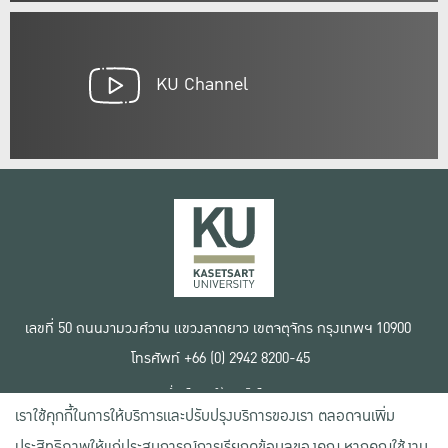
KU Channel
เลขที่ 50 ถนนงามวงศ์วาน แขวงลาดยาว เขตจตุจักร กรุงเทพฯ 10900
โทรศัพท์ +66 (0) 2942 8200-45
เงื่อนไขการใช้งานเว็บไซต์
เราใช้คุกกี้ในการให้บริการและปรับปรุงบริการของเรา ตลอดจนเพิ่ม
ข้อตกลงด้านสิทธิ์ใช้งาน
นโยบายความเป็นส่วนตัว
ประสิทธิภาพให้แก่ประสบการณ์การเรียกดูข้อมูลของคุณ หากคุณใช้งาน