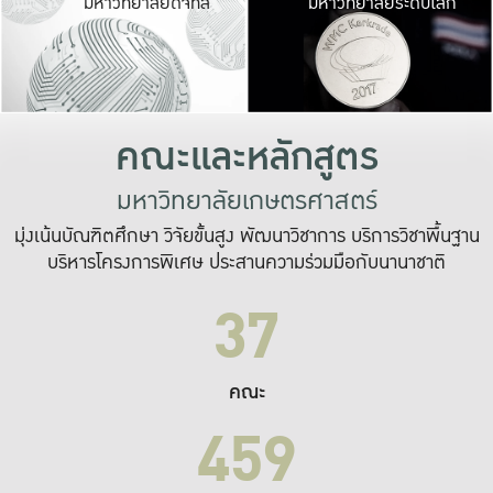
มหาวิทยาลัยดิจิทัล
มหาวิทยาลัยระดับโลก
เปลี่ยนแปลง และ
เพื่อทำงาน
ระบบสารสนเทศที่
คณะและหลักสูตร
มหาวิทยาลัยเกษตรศาสตร์
มุ่งเน้นบัณฑิตศึกษา วิจัยขั้นสูง พัฒนาวิชาการ บริการวิชาพื้นฐาน
บริหารโครงการพิเศษ ประสานความร่วมมือกับนานาชาติ
37
คณะ
459