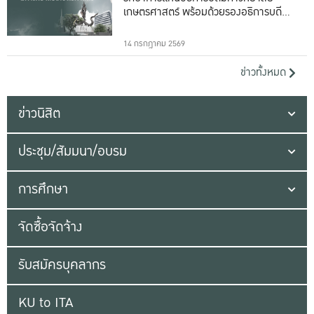
เกษตรศาสตร์ พร้อมด้วยรองอธิการบดีทั้ง
16 ท่าน
14 กรกฎาคม 2569
ข่าวทั้งหมด
ข่าวนิสิต
ประชุม/สัมมนา/อบรม
การศึกษา
จัดซื้อจัดจ้าง
รับสมัครบุคลากร
KU to ITA