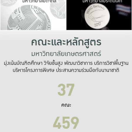
มหาวิทยาลัยดิจิทัล
มหาวิทยาลัยระดับโลก
เปลี่ยนแปลง และ
เพื่อทำงาน
ระบบสารสนเทศที่
คณะและหลักสูตร
มหาวิทยาลัยเกษตรศาสตร์
มุ่งเน้นบัณฑิตศึกษา วิจัยขั้นสูง พัฒนาวิชาการ บริการวิชาพื้นฐาน
บริหารโครงการพิเศษ ประสานความร่วมมือกับนานาชาติ
37
คณะ
459