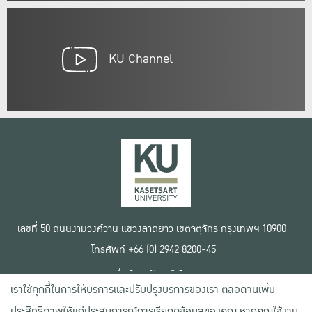
KU Channel
เลขที่ 50 ถนนงามวงศ์วาน แขวงลาดยาว เขตจตุจักร กรุงเทพฯ 10900
โทรศัพท์ +66 (0) 2942 8200-45
เงื่อนไขการใช้งานเว็บไซต์
เราใช้คุกกี้ในการให้บริการและปรับปรุงบริการของเรา ตลอดจนเพิ่ม
ข้อตกลงด้านสิทธิ์ใช้งาน
นโยบายความเป็นส่วนตัว
ประสิทธิภาพให้แก่ประสบการณ์การเรียกดูข้อมูลของคุณ หากคุณใช้งาน