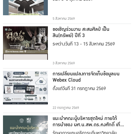
5 สิงหาคม 2569
ขอเชิญร่วมงาน สะสมศิลป์ เป็น
สิน(ทรัพย์) ปีที่ 3
ระหว่างวันที่ 13 - 15 สิงหาคม 2569
3 สิงหาคม 2569
การเปลี่ยนแปลงการจัดเก็บข้อมูลบน
Webex Cloud
ตั้งแต่วันที่ 31 กรกฎาคม 2569
22 กรกฎาคม 2569
แนะนำคณะผู้บริหารชุดใหม่ ภายใต้
การนำของ ผศ.น.สพ.ดร.คงศักดิ์ เที่ยง
ธรรม
รักษาการแทนอธิการบดีมหาวิทยาลัย