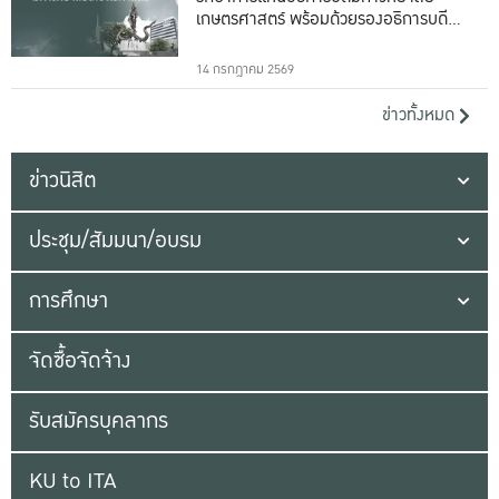
เกษตรศาสตร์ พร้อมด้วยรองอธิการบดีทั้ง
16 ท่าน
14 กรกฎาคม 2569
ข่าวทั้งหมด
ข่าวนิสิต
ประชุม/สัมมนา/อบรม
การศึกษา
จัดซื้อจัดจ้าง
รับสมัครบุคลากร
KU to ITA