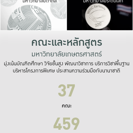
มหาวิทยาลัยดิจิทัล
มหาวิทยาลัยระดับโลก
เปลี่ยนแปลง และ
เพื่อทำงาน
ระบบสารสนเทศที่
คณะและหลักสูตร
มหาวิทยาลัยเกษตรศาสตร์
มุ่งเน้นบัณฑิตศึกษา วิจัยขั้นสูง พัฒนาวิชาการ บริการวิชาพื้นฐาน
บริหารโครงการพิเศษ ประสานความร่วมมือกับนานาชาติ
37
คณะ
459