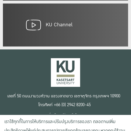
KU Channel
เลขที่ 50 ถนนงามวงศ์วาน แขวงลาดยาว เขตจตุจักร กรุงเทพฯ 10900
โทรศัพท์ +66 (0) 2942 8200-45
เงื่อนไขการใช้งานเว็บไซต์
เราใช้คุกกี้ในการให้บริการและปรับปรุงบริการของเรา ตลอดจนเพิ่ม
ข้อตกลงด้านสิทธิ์ใช้งาน
นโยบายความเป็นส่วนตัว
ประสิทธิภาพให้แก่ประสบการณ์การเรียกดูข้อมูลของคุณ หากคุณใช้งาน