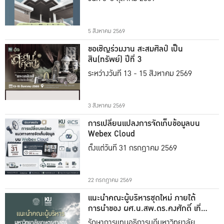
5 สิงหาคม 2569
ขอเชิญร่วมงาน สะสมศิลป์ เป็น
สิน(ทรัพย์) ปีที่ 3
ระหว่างวันที่ 13 - 15 สิงหาคม 2569
3 สิงหาคม 2569
การเปลี่ยนแปลงการจัดเก็บข้อมูลบน
Webex Cloud
ตั้งแต่วันที่ 31 กรกฎาคม 2569
22 กรกฎาคม 2569
แนะนำคณะผู้บริหารชุดใหม่ ภายใต้
การนำของ ผศ.น.สพ.ดร.คงศักดิ์ เที่ยง
ธรรม
รักษาการแทนอธิการบดีมหาวิทยาลัย