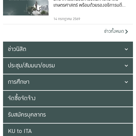
เกษตรศาสตร์ พร้อมด้วยรองอธิการบดีทั้ง
16 ท่าน
14 กรกฎาคม 2569
ข่าวทั้งหมด
ข่าวนิสิต
ประชุม/สัมมนา/อบรม
การศึกษา
จัดซื้อจัดจ้าง
รับสมัครบุคลากร
KU to ITA