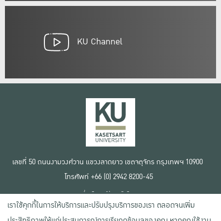
KU Channel
เลขที่ 50 ถนนงามวงศ์วาน แขวงลาดยาว เขตจตุจักร กรุงเทพฯ 10900
โทรศัพท์ +66 (0) 2942 8200-45
เงื่อนไขการใช้งานเว็บไซต์
เราใช้คุกกี้ในการให้บริการและปรับปรุงบริการของเรา ตลอดจนเพิ่ม
ข้อตกลงด้านสิทธิ์ใช้งาน
นโยบายความเป็นส่วนตัว
ประสิทธิภาพให้แก่ประสบการณ์การเรียกดูข้อมูลของคุณ หากคุณใช้งาน