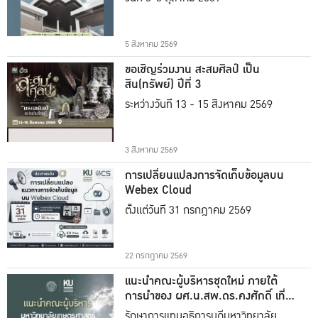
5 สิงหาคม 2569
ขอเชิญร่วมงาน สะสมศิลป์ เป็น
สิน(ทรัพย์) ปีที่ 3
ระหว่างวันที่ 13 - 15 สิงหาคม 2569
3 สิงหาคม 2569
การเปลี่ยนแปลงการจัดเก็บข้อมูลบน
Webex Cloud
ตั้งแต่วันที่ 31 กรกฎาคม 2569
22 กรกฎาคม 2569
แนะนำคณะผู้บริหารชุดใหม่ ภายใต้
การนำของ ผศ.น.สพ.ดร.คงศักดิ์ เที่ยง
ธรรม
รักษาการแทนอธิการบดีมหาวิทยาลัย