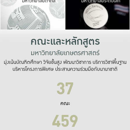
มหาวิทยาลัยดิจิทัล
มหาวิทยาลัยระดับโลก
เปลี่ยนแปลง และ
เพื่อทำงาน
ระบบสารสนเทศที่
คณะและหลักสูตร
มหาวิทยาลัยเกษตรศาสตร์
มุ่งเน้นบัณฑิตศึกษา วิจัยขั้นสูง พัฒนาวิชาการ บริการวิชาพื้นฐาน
บริหารโครงการพิเศษ ประสานความร่วมมือกับนานาชาติ
37
คณะ
459