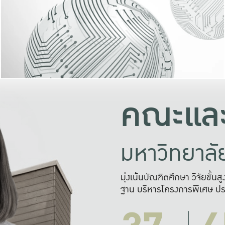
และความสุข
มองปัญหา
แก้ไขจากปั
และสร้างเครื
คณะและ
มหาวิทยาล
มุ่งเน้นบัณฑิตศึกษา วิจัยขั้น
ฐาน บริหารโครงการพิเศษ ปร