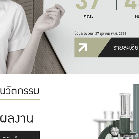
37
4
คณะ
ห
ข้อมูล ณ วันที่ 27 ตุลาคม พ.ศ. 2568
รายละเอีย
ะนวัตกรรม
ผลงาน