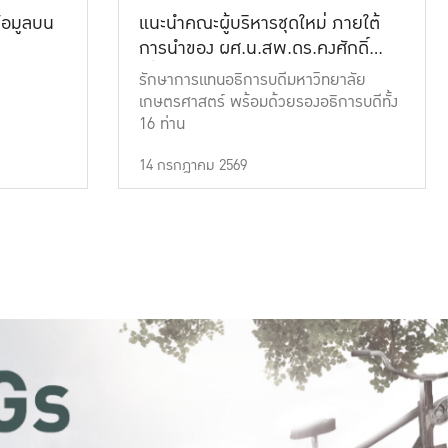
้อมูลบน
แนะนำคณะผู้บริหารชุดใหม่ ภายใต้
การนำของ ผศ.น.สพ.ดร.คงศักดิ์
เที่ยงธรรม
รักษาการแทนอธิการบดีมหาวิทยาลัย
เกษตรศาสตร์ พร้อมด้วยรองอธิการบดีทั้ง
16 ท่าน
14 กรกฎาคม 2569