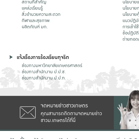
สถานที่สำคัญ
นโยบายแล
แหล่งเรียนรู้
นโยบายกา
สิ่งอำนวยความสะดวก
นโยบายคุ
กีฬาและสุขภาพ
แนวปฏิบั
ผลิตภัณฑ์ มก.
การเข้าใช
ข้อปฏิบั
ถ่ายทอด
แจ้งเรื่องการร้องเรียนทุจริต
ช่องทางมหาวิทยาลัยเกษตรศาสตร์
ช่องทางสำนักงาน ป.ป.ช.
ช่องทางสำนักงาน ป.ป.ท.
จดหมายข่าวชาวเกษตร
คุณสามารถติดตามจดหมายข่าว
ชาวม.เกษตรได้ที่นี่
เลขที่ 50 ถนนงามวงศ์วาน แขวงลาดยาว