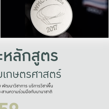
อย่างยั่งยืน
และผลักดันในการใช้ระบบส
ในภาพกว้าง
เพื่อการทำงานแบบ
ญหาจุดเล็กๆ
อข่ายขยายผล
สะดวก รวดเร
และนำไป
บริการด้าน AI อย
หลักสูตร
ัยเกษตรศาสตร์
สูง พัฒนาวิชาการ บริการวิชาพื้น
ะสานความร่วมมือกับนานาชาติ