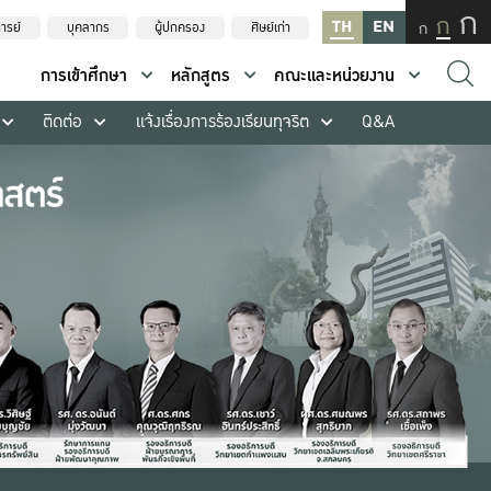
ก
ก
TH
EN
ก
ารย์
บุคลากร
ผู้ปกครอง
ศิษย์เก่า
การเข้าศึกษา
หลักสูตร
คณะและหน่วยงาน
ติดต่อ
แจ้งเรื่องการร้องเรียนทุจริต
Q&A