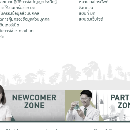
ะแนวปฏิบัติการใช้ปัญญาประดิษฐ์
หมายเลขโทรศัพท์
รใช้งานเครือข่าย มก.
ลิงก์ด่วน
้มครองข้อมูลส่วนบุคคล
แผนที่ มก.
ติการคุ้มครองข้อมูลส่วนบุคคล
แผนผังเว็บไซต์
้อินเตอร์เน็ต
ติในการใช้ e-mail มก.
สด
NEWCOMER
PART
ZONE
ZO
 เขตจตุจักร กรุงเทพฯ 10900
โทรศัพท์ +66 (0) 2942 8200-45