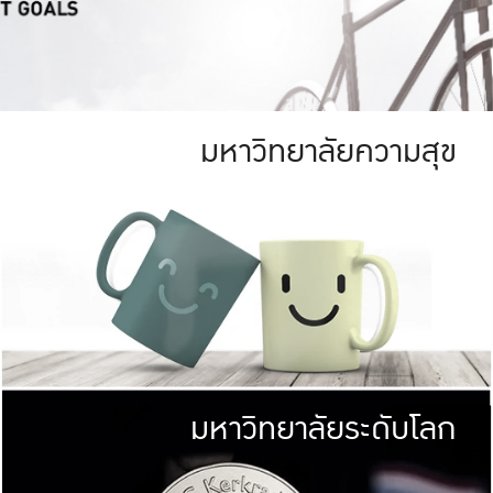
มหาวิทยาลัยความสุข
ย
สีเขียว
มหาวิทยาลัย
ก
สดใส หนาแน่น
ไม่ได้มีเป้าหมา
AN FOREST)
มหาวิทยาลัยชั้นนำทางด้านการว
ICULTURE)
แต่ KU มุ่งเน
าณ 1,400 ไร่
เพื่อสร้างคว
<< คลิก >>
ให้กับประชาชนใ
มหาวิทยาลัยระดับโลก
่อสังคม
มหาวิทยาลั
ามกินดีอยู่ดี
พร้อมที่จ