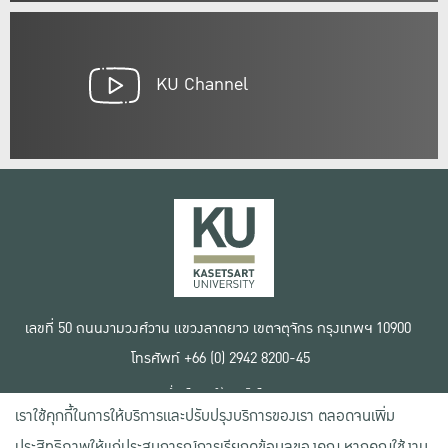
KU Channel
เลขที่ 50 ถนนงามวงศ์วาน แขวงลาดยาว เขตจตุจักร กรุงเทพฯ 10900
โทรศัพท์ +66 (0) 2942 8200-45
เงื่อนไขการใช้งานเว็บไซต์
เราใช้คุกกี้ในการให้บริการและปรับปรุงบริการของเรา ตลอดจนเพิ่ม
ข้อตกลงด้านสิทธิ์ใช้งาน
นโยบายความเป็นส่วนตัว
ประสิทธิภาพให้แก่ประสบการณ์การเรียกดูข้อมูลของคุณ หากคุณใช้งาน