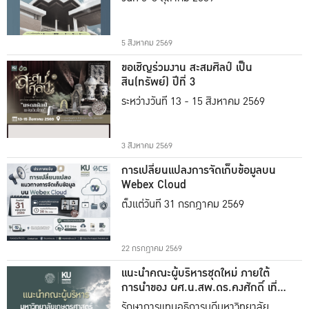
5 สิงหาคม 2569
ขอเชิญร่วมงาน สะสมศิลป์ เป็น
สิน(ทรัพย์) ปีที่ 3
ระหว่างวันที่ 13 - 15 สิงหาคม 2569
3 สิงหาคม 2569
การเปลี่ยนแปลงการจัดเก็บข้อมูลบน
Webex Cloud
ตั้งแต่วันที่ 31 กรกฎาคม 2569
22 กรกฎาคม 2569
แนะนำคณะผู้บริหารชุดใหม่ ภายใต้
การนำของ ผศ.น.สพ.ดร.คงศักดิ์ เที่ยง
ธรรม
รักษาการแทนอธิการบดีมหาวิทยาลัย