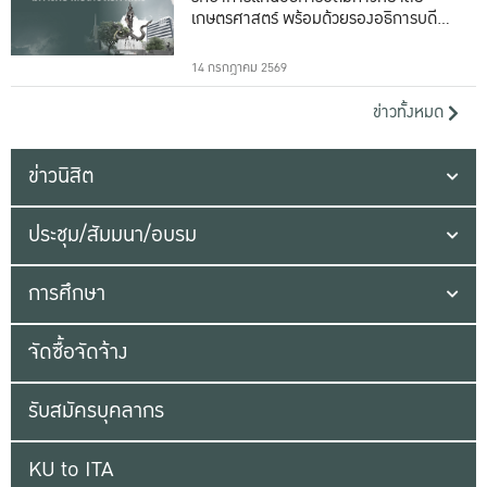
เกษตรศาสตร์ พร้อมด้วยรองอธิการบดีทั้ง
16 ท่าน
14 กรกฎาคม 2569
ข่าวทั้งหมด
ข่าวนิสิต
ประชุม/สัมมนา/อบรม
การศึกษา
จัดซื้อจัดจ้าง
รับสมัครบุคลากร
KU to ITA