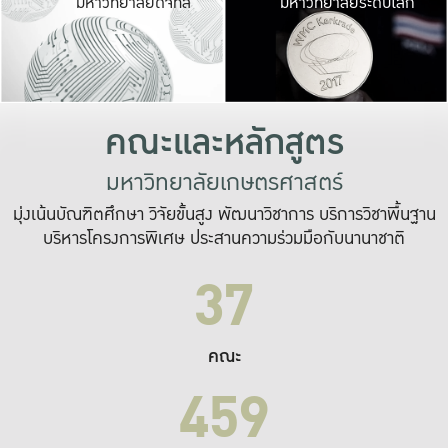
มหาวิทยาลัยดิจิทัล
มหาวิทยาลัยระดับโลก
เปลี่ยนแปลง และ
เพื่อทำงาน
ระบบสารสนเทศที่
คณะและหลักสูตร
มหาวิทยาลัยเกษตรศาสตร์
มุ่งเน้นบัณฑิตศึกษา วิจัยขั้นสูง พัฒนาวิชาการ บริการวิชาพื้นฐาน
บริหารโครงการพิเศษ ประสานความร่วมมือกับนานาชาติ
37
คณะ
459