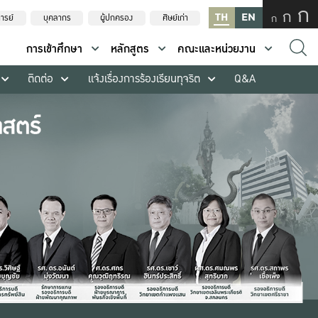
ก
ก
TH
EN
ก
ารย์
บุคลากร
ผู้ปกครอง
ศิษย์เก่า
การเข้าศึกษา
หลักสูตร
คณะและหน่วยงาน
ติดต่อ
แจ้งเรื่องการร้องเรียนทุจริต
Q&A