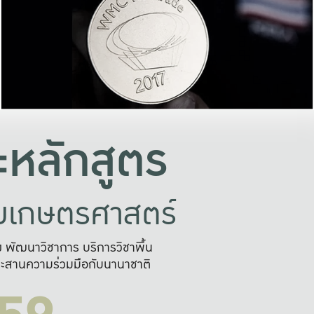
อย่างยั่งยืน
และผลักดันในการใช้ระบบส
ในภาพกว้าง
เพื่อการทำงานแบบ
ญหาจุดเล็กๆ
อข่ายขยายผล
สะดวก รวดเร
และนำไป
บริการด้าน AI อย
หลักสูตร
ัยเกษตรศาสตร์
สูง พัฒนาวิชาการ บริการวิชาพื้น
ะสานความร่วมมือกับนานาชาติ