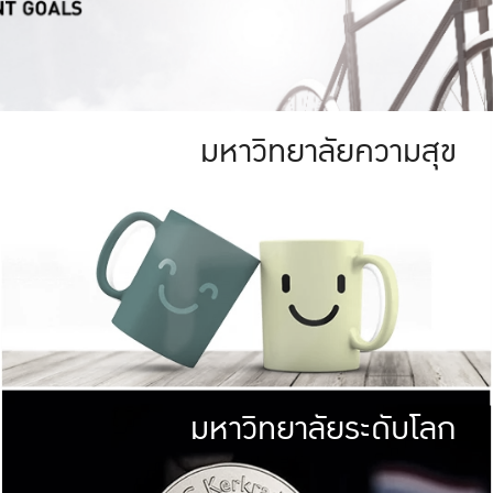
มหาวิทยาลัยความสุข
ย
สีเขียว
มหาวิทยาลัย
ก
สดใส หนาแน่น
ไม่ได้มีเป้าหมา
AN FOREST)
มหาวิทยาลัยชั้นนำทางด้านการว
ICULTURE)
แต่ KU มุ่งเน
าณ 1,400 ไร่
เพื่อสร้างคว
<< คลิก >>
ให้กับประชาชนใ
มหาวิทยาลัยระดับโลก
่อสังคม
มหาวิทยาลั
ามกินดีอยู่ดี
พร้อมที่จ