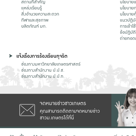
สถานที่สำคัญ
นโยบายแล
แหล่งเรียนรู้
นโยบายกา
สิ่งอำนวยความสะดวก
นโยบายคุ
กีฬาและสุขภาพ
แนวปฏิบั
ผลิตภัณฑ์ มก.
การเข้าใช
ข้อปฏิบั
ถ่ายทอด
แจ้งเรื่องการร้องเรียนทุจริต
ช่องทางมหาวิทยาลัยเกษตรศาสตร์
ช่องทางสำนักงาน ป.ป.ช.
ช่องทางสำนักงาน ป.ป.ท.
จดหมายข่าวชาวเกษตร
คุณสามารถติดตามจดหมายข่าว
ชาวม.เกษตรได้ที่นี่
เลขที่ 50 ถนนงามวงศ์วาน แขวงลาดยาว