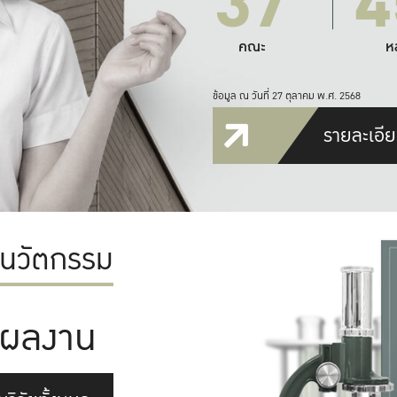
37
4
คณะ
ห
ข้อมูล ณ วันที่ 27 ตุลาคม พ.ศ. 2568
รายละเอีย
ะนวัตกรรม
ผลงาน