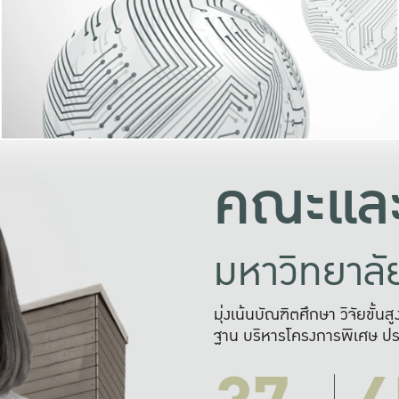
และความสุข
มองปัญหา
แก้ไขจากปั
และสร้างเครื
คณะและ
มหาวิทยาล
มุ่งเน้นบัณฑิตศึกษา วิจัยขั้น
ฐาน บริหารโครงการพิเศษ ปร