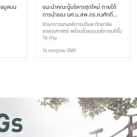
้อมูลบน
แนะนำคณะผู้บริหารชุดใหม่ ภายใต้
การนำของ ผศ.น.สพ.ดร.คงศักดิ์
เที่ยงธรรม
รักษาการแทนอธิการบดีมหาวิทยาลัย
เกษตรศาสตร์ พร้อมด้วยรองอธิการบดีทั้ง
16 ท่าน
14 กรกฎาคม 2569