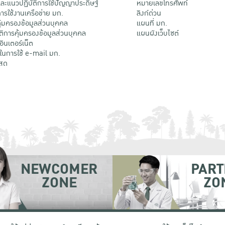
ะแนวปฏิบัติการใช้ปัญญาประดิษฐ์
หมายเลขโทรศัพท์
รใช้งานเครือข่าย มก.
ลิงก์ด่วน
้มครองข้อมูลส่วนบุคคล
แผนที่ มก.
ติการคุ้มครองข้อมูลส่วนบุคคล
แผนผังเว็บไซต์
้อินเตอร์เน็ต
ติในการใช้ e-mail มก.
สด
NEWCOMER
PART
ZONE
ZO
 เขตจตุจักร กรุงเทพฯ 10900
โทรศัพท์ +66 (0) 2942 8200-45