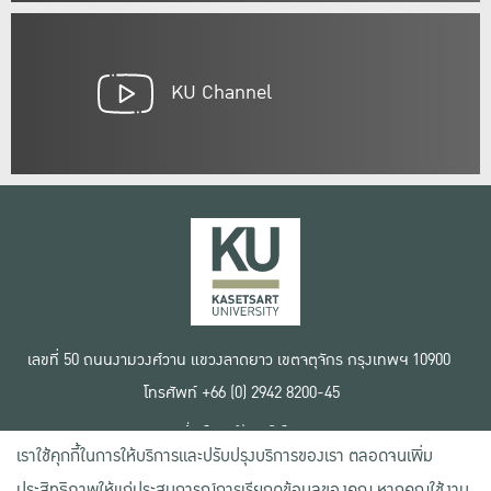
KU Channel
เลขที่ 50 ถนนงามวงศ์วาน แขวงลาดยาว เขตจตุจักร กรุงเทพฯ 10900
โทรศัพท์ +66 (0) 2942 8200-45
เงื่อนไขการใช้งานเว็บไซต์
เราใช้คุกกี้ในการให้บริการและปรับปรุงบริการของเรา ตลอดจนเพิ่ม
ข้อตกลงด้านสิทธิ์ใช้งาน
นโยบายความเป็นส่วนตัว
ประสิทธิภาพให้แก่ประสบการณ์การเรียกดูข้อมูลของคุณ หากคุณใช้งาน