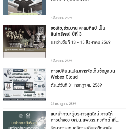
5 สิงหาคม 2569
ขอเชิญร่วมงาน สะสมศิลป์ เป็น
สิน(ทรัพย์) ปีที่ 3
ระหว่างวันที่ 13 - 15 สิงหาคม 2569
3 สิงหาคม 2569
การเปลี่ยนแปลงการจัดเก็บข้อมูลบน
Webex Cloud
ตั้งแต่วันที่ 31 กรกฎาคม 2569
22 กรกฎาคม 2569
แนะนำคณะผู้บริหารชุดใหม่ ภายใต้
การนำของ ผศ.น.สพ.ดร.คงศักดิ์ เที่ยง
ธรรม
รักษาการแทนอธิการบดีมหาวิทยาลัย