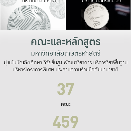
มหาวิทยาลัยดิจิทัล
มหาวิทยาลัยระดับโลก
เปลี่ยนแปลง และ
เพื่อทำงาน
ระบบสารสนเทศที่
คณะและหลักสูตร
มหาวิทยาลัยเกษตรศาสตร์
มุ่งเน้นบัณฑิตศึกษา วิจัยขั้นสูง พัฒนาวิชาการ บริการวิชาพื้นฐาน
บริหารโครงการพิเศษ ประสานความร่วมมือกับนานาชาติ
37
คณะ
459