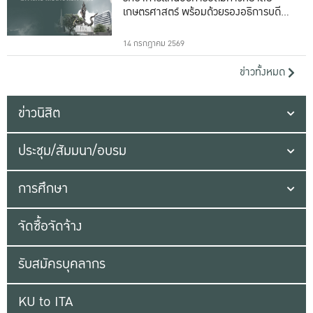
เกษตรศาสตร์ พร้อมด้วยรองอธิการบดีทั้ง
16 ท่าน
14 กรกฎาคม 2569
ข่าวทั้งหมด
ข่าวนิสิต
ประชุม/สัมมนา/อบรม
การศึกษา
จัดซื้อจัดจ้าง
รับสมัครบุคลากร
KU to ITA