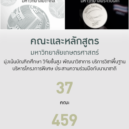
มหาวิทยาลัยดิจิทัล
มหาวิทยาลัยระดับโลก
เปลี่ยนแปลง และ
เพื่อทำงาน
ระบบสารสนเทศที่
คณะและหลักสูตร
มหาวิทยาลัยเกษตรศาสตร์
มุ่งเน้นบัณฑิตศึกษา วิจัยขั้นสูง พัฒนาวิชาการ บริการวิชาพื้นฐาน
บริหารโครงการพิเศษ ประสานความร่วมมือกับนานาชาติ
37
คณะ
459