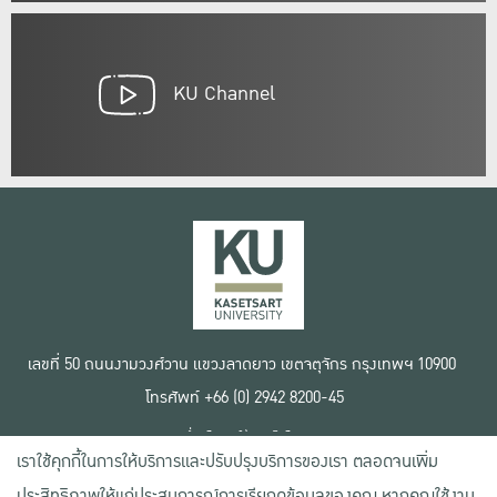
KU Channel
เลขที่ 50 ถนนงามวงศ์วาน แขวงลาดยาว เขตจตุจักร กรุงเทพฯ 10900
โทรศัพท์ +66 (0) 2942 8200-45
เงื่อนไขการใช้งานเว็บไซต์
เราใช้คุกกี้ในการให้บริการและปรับปรุงบริการของเรา ตลอดจนเพิ่ม
ข้อตกลงด้านสิทธิ์ใช้งาน
นโยบายความเป็นส่วนตัว
ประสิทธิภาพให้แก่ประสบการณ์การเรียกดูข้อมูลของคุณ หากคุณใช้งาน