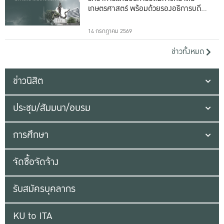
เกษตรศาสตร์ พร้อมด้วยรองอธิการบดีทั้ง
16 ท่าน
14 กรกฎาคม 2569
ข่าวทั้งหมด
ข่าวนิสิต
ประชุม/สัมมนา/อบรม
การศึกษา
จัดซื้อจัดจ้าง
รับสมัครบุคลากร
KU to ITA