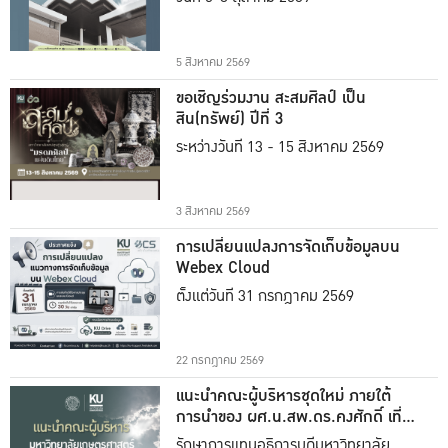
5 สิงหาคม 2569
ขอเชิญร่วมงาน สะสมศิลป์ เป็น
สิน(ทรัพย์) ปีที่ 3
ระหว่างวันที่ 13 - 15 สิงหาคม 2569
3 สิงหาคม 2569
การเปลี่ยนแปลงการจัดเก็บข้อมูลบน
Webex Cloud
ตั้งแต่วันที่ 31 กรกฎาคม 2569
22 กรกฎาคม 2569
แนะนำคณะผู้บริหารชุดใหม่ ภายใต้
การนำของ ผศ.น.สพ.ดร.คงศักดิ์ เที่ยง
ธรรม
รักษาการแทนอธิการบดีมหาวิทยาลัย