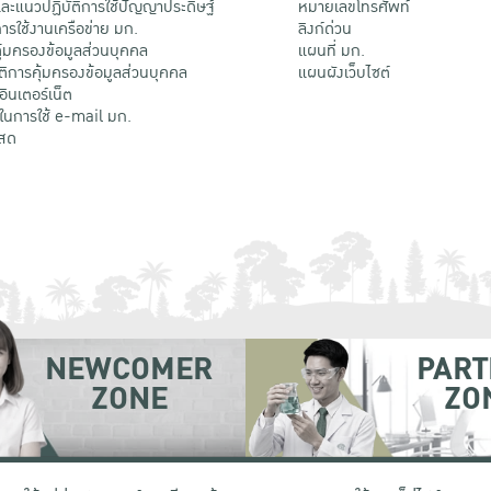
ะแนวปฏิบัติการใช้ปัญญาประดิษฐ์
หมายเลขโทรศัพท์
รใช้งานเครือข่าย มก.
ลิงก์ด่วน
้มครองข้อมูลส่วนบุคคล
แผนที่ มก.
ติการคุ้มครองข้อมูลส่วนบุคคล
แผนผังเว็บไซต์
้อินเตอร์เน็ต
ติในการใช้ e-mail มก.
สด
NEWCOMER
PART
ZONE
ZO
 เขตจตุจักร กรุงเทพฯ 10900
โทรศัพท์ +66 (0) 2942 8200-45