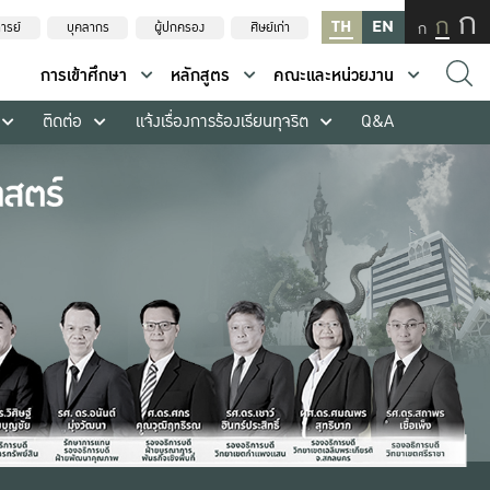
ก
ก
TH
EN
ก
ารย์
บุคลากร
ผู้ปกครอง
ศิษย์เก่า
การเข้าศึกษา
หลักสูตร
คณะและหน่วยงาน
ติดต่อ
แจ้งเรื่องการร้องเรียนทุจริต
Q&A