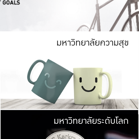
มหาวิทยาลัยความสุข
ย
สีเขียว
มหาวิทยาลัย
ก
สดใส หนาแน่น
ไม่ได้มีเป้าหมา
AN FOREST)
มหาวิทยาลัยชั้นนำทางด้านการว
ICULTURE)
แต่ KU มุ่งเน
าณ 1,400 ไร่
เพื่อสร้างคว
<< คลิก >>
ให้กับประชาชนใ
มหาวิทยาลัยระดับโลก
่อสังคม
มหาวิทยาลั
ามกินดีอยู่ดี
พร้อมที่จ