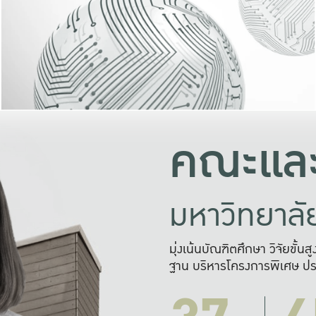
และความสุข
มองปัญหา
แก้ไขจากปั
และสร้างเครื
คณะและ
มหาวิทยาล
มุ่งเน้นบัณฑิตศึกษา วิจัยขั้น
ฐาน บริหารโครงการพิเศษ ปร