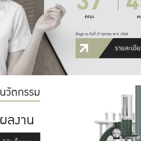
37
4
คณะ
ห
ข้อมูล ณ วันที่ 27 ตุลาคม พ.ศ. 2568
รายละเอีย
ะนวัตกรรม
ผลงาน