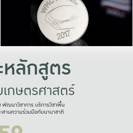
อย่างยั่งยืน
และผลักดันในการใช้ระบบส
ในภาพกว้าง
เพื่อการทำงานแบบ
ญหาจุดเล็กๆ
อข่ายขยายผล
สะดวก รวดเร
และนำไป
บริการด้าน AI อย
หลักสูตร
ัยเกษตรศาสตร์
สูง พัฒนาวิชาการ บริการวิชาพื้น
ะสานความร่วมมือกับนานาชาติ