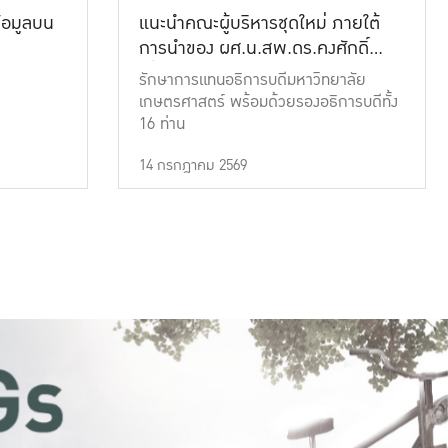
้อมูลบน
แนะนำคณะผู้บริหารชุดใหม่ ภายใต้
การนำของ ผศ.น.สพ.ดร.คงศักดิ์
เที่ยงธรรม
รักษาการแทนอธิการบดีมหาวิทยาลัย
เกษตรศาสตร์ พร้อมด้วยรองอธิการบดีทั้ง
16 ท่าน
14 กรกฎาคม 2569