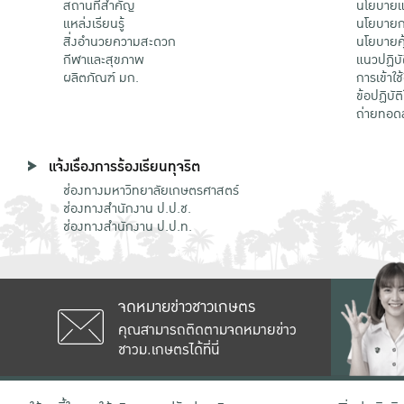
สถานที่สำคัญ
นโยบายแล
แหล่งเรียนรู้
นโยบายกา
สิ่งอำนวยความสะดวก
นโยบายคุ
กีฬาและสุขภาพ
แนวปฏิบั
ผลิตภัณฑ์ มก.
การเข้าใช
ข้อปฏิบั
ถ่ายทอด
แจ้งเรื่องการร้องเรียนทุจริต
ช่องทางมหาวิทยาลัยเกษตรศาสตร์
ช่องทางสำนักงาน ป.ป.ช.
ช่องทางสำนักงาน ป.ป.ท.
จดหมายข่าวชาวเกษตร
คุณสามารถติดตามจดหมายข่าว
ชาวม.เกษตรได้ที่นี่
เลขที่ 50 ถนนงามวงศ์วาน แขวงลาดยาว