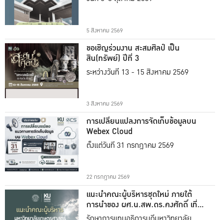
5 สิงหาคม 2569
ขอเชิญร่วมงาน สะสมศิลป์ เป็น
สิน(ทรัพย์) ปีที่ 3
ระหว่างวันที่ 13 - 15 สิงหาคม 2569
3 สิงหาคม 2569
การเปลี่ยนแปลงการจัดเก็บข้อมูลบน
Webex Cloud
ตั้งแต่วันที่ 31 กรกฎาคม 2569
22 กรกฎาคม 2569
แนะนำคณะผู้บริหารชุดใหม่ ภายใต้
การนำของ ผศ.น.สพ.ดร.คงศักดิ์ เที่ยง
ธรรม
รักษาการแทนอธิการบดีมหาวิทยาลัย