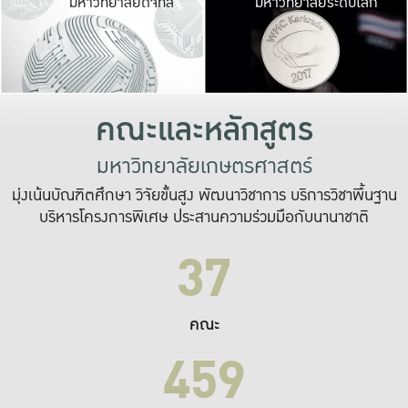
มหาวิทยาลัยดิจิทัล
มหาวิทยาลัยระดับโลก
เปลี่ยนแปลง และ
เพื่อทำงาน
ระบบสารสนเทศที่
คณะและหลักสูตร
มหาวิทยาลัยเกษตรศาสตร์
มุ่งเน้นบัณฑิตศึกษา วิจัยขั้นสูง พัฒนาวิชาการ บริการวิชาพื้นฐาน
บริหารโครงการพิเศษ ประสานความร่วมมือกับนานาชาติ
37
คณะ
459