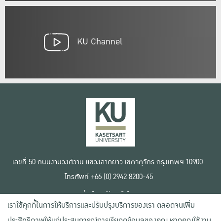
KU Channel
เลขที่ 50 ถนนงามวงศ์วาน แขวงลาดยาว เขตจตุจักร กรุงเทพฯ 10900
โทรศัพท์ +66 (0) 2942 8200-45
เงื่อนไขการใช้งานเว็บไซต์
เราใช้คุกกี้ในการให้บริการและปรับปรุงบริการของเรา ตลอดจนเพิ่ม
ข้อตกลงด้านสิทธิ์ใช้งาน
นโยบายความเป็นส่วนตัว
ประสิทธิภาพให้แก่ประสบการณ์การเรียกดูข้อมูลของคุณ หากคุณใช้งาน