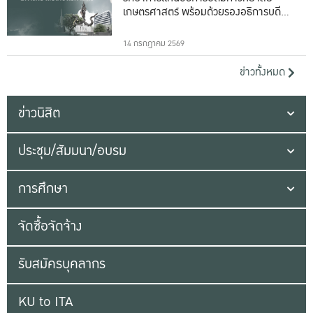
เกษตรศาสตร์ พร้อมด้วยรองอธิการบดีทั้ง
16 ท่าน
14 กรกฎาคม 2569
ข่าวทั้งหมด
ข่าวนิสิต
ประชุม/สัมมนา/อบรม
การศึกษา
จัดซื้อจัดจ้าง
รับสมัครบุคลากร
KU to ITA