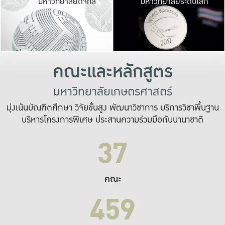
มหาวิทยาลัยดิจิทัล
มหาวิทยาลัยระดับโลก
เปลี่ยนแปลง และ
เพื่อทำงาน
ระบบสารสนเทศที่
คณะและหลักสูตร
มหาวิทยาลัยเกษตรศาสตร์
มุ่งเน้นบัณฑิตศึกษา วิจัยขั้นสูง พัฒนาวิชาการ บริการวิชาพื้นฐาน
บริหารโครงการพิเศษ ประสานความร่วมมือกับนานาชาติ
37
คณะ
459