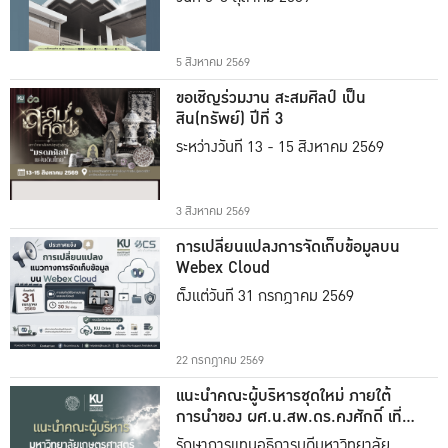
5 สิงหาคม 2569
ขอเชิญร่วมงาน สะสมศิลป์ เป็น
สิน(ทรัพย์) ปีที่ 3
ระหว่างวันที่ 13 - 15 สิงหาคม 2569
3 สิงหาคม 2569
การเปลี่ยนแปลงการจัดเก็บข้อมูลบน
Webex Cloud
ตั้งแต่วันที่ 31 กรกฎาคม 2569
22 กรกฎาคม 2569
แนะนำคณะผู้บริหารชุดใหม่ ภายใต้
การนำของ ผศ.น.สพ.ดร.คงศักดิ์ เที่ยง
ธรรม
รักษาการแทนอธิการบดีมหาวิทยาลัย