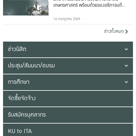
เกษตรศาสตร์ พร้อมด้วยรองอธิการบดีทั้ง
16 ท่าน
14 กรกฎาคม 2569
ข่าวทั้งหมด
ข่าวนิสิต
ประชุม/สัมมนา/อบรม
การศึกษา
จัดซื้อจัดจ้าง
รับสมัครบุคลากร
KU to ITA