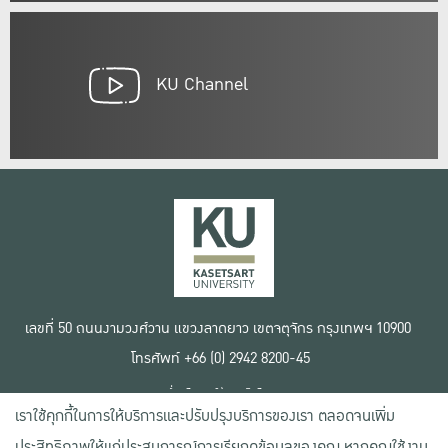
KU Channel
เลขที่ 50 ถนนงามวงศ์วาน แขวงลาดยาว เขตจตุจักร กรุงเทพฯ 10900
โทรศัพท์ +66 (0) 2942 8200-45
เงื่อนไขการใช้งานเว็บไซต์
เราใช้คุกกี้ในการให้บริการและปรับปรุงบริการของเรา ตลอดจนเพิ่ม
ข้อตกลงด้านสิทธิ์ใช้งาน
นโยบายความเป็นส่วนตัว
ประสิทธิภาพให้แก่ประสบการณ์การเรียกดูข้อมูลของคุณ หากคุณใช้งาน