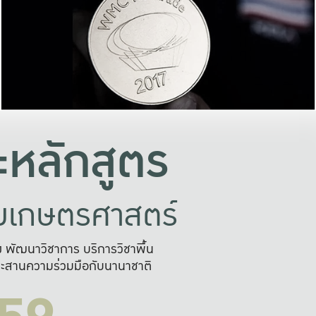
อย่างยั่งยืน
และผลักดันในการใช้ระบบส
ในภาพกว้าง
เพื่อการทำงานแบบ
ญหาจุดเล็กๆ
อข่ายขยายผล
สะดวก รวดเร
และนำไป
บริการด้าน AI อย
หลักสูตร
ัยเกษตรศาสตร์
สูง พัฒนาวิชาการ บริการวิชาพื้น
ะสานความร่วมมือกับนานาชาติ