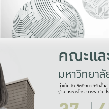
และความสุข
มองปัญหา
แก้ไขจากปั
และสร้างเครื
คณะและ
มหาวิทยาล
มุ่งเน้นบัณฑิตศึกษา วิจัยขั้น
ฐาน บริหารโครงการพิเศษ ปร