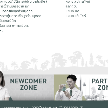
ะแนวปฏิบัติการใช้ปัญญาประดิษฐ์
หมายเลขโทรศัพท์
รใช้งานเครือข่าย มก.
ลิงก์ด่วน
้มครองข้อมูลส่วนบุคคล
แผนที่ มก.
ติการคุ้มครองข้อมูลส่วนบุคคล
แผนผังเว็บไซต์
้อินเตอร์เน็ต
ติในการใช้ e-mail มก.
สด
NEWCOMER
PART
ZONE
ZO
 เขตจตุจักร กรุงเทพฯ 10900
โทรศัพท์ +66 (0) 2942 8200-45