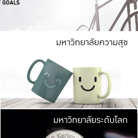
มหาวิทยาลัยความสุข
ย
สีเขียว
มหาวิทยาลัย
ก
สดใส หนาแน่น
ไม่ได้มีเป้าหมา
AN FOREST)
มหาวิทยาลัยชั้นนำทางด้านการว
ICULTURE)
แต่ KU มุ่งเน
าณ 1,400 ไร่
เพื่อสร้างคว
<< คลิก >>
ให้กับประชาชนใ
มหาวิทยาลัยระดับโลก
่อสังคม
มหาวิทยาลั
ามกินดีอยู่ดี
พร้อมที่จ