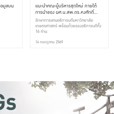
้อมูลบน
แนะนำคณะผู้บริหารชุดใหม่ ภายใต้
การนำของ ผศ.น.สพ.ดร.คงศักดิ์
เที่ยงธรรม
รักษาการแทนอธิการบดีมหาวิทยาลัย
เกษตรศาสตร์ พร้อมด้วยรองอธิการบดีทั้ง
16 ท่าน
14 กรกฎาคม 2569