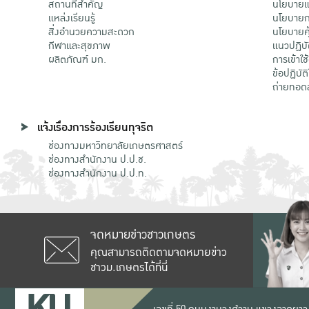
สถานที่สำคัญ
นโยบายแล
แหล่งเรียนรู้
นโยบายกา
สิ่งอำนวยความสะดวก
นโยบายคุ
กีฬาและสุขภาพ
แนวปฏิบั
ผลิตภัณฑ์ มก.
การเข้าใช
ข้อปฏิบั
ถ่ายทอด
แจ้งเรื่องการร้องเรียนทุจริต
ช่องทางมหาวิทยาลัยเกษตรศาสตร์
ช่องทางสำนักงาน ป.ป.ช.
ช่องทางสำนักงาน ป.ป.ท.
จดหมายข่าวชาวเกษตร
คุณสามารถติดตามจดหมายข่าว
ชาวม.เกษตรได้ที่นี่
เลขที่ 50 ถนนงามวงศ์วาน แขวงลาดยาว