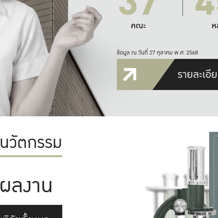
37
4
คณะ
ห
ข้อมูล ณ วันที่ 27 ตุลาคม พ.ศ. 2568
รายละเอีย
ะนวัตกรรม
ผลงาน