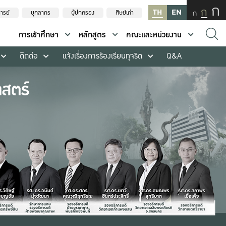
ก
ก
TH
EN
ก
ารย์
บุคลากร
ผู้ปกครอง
ศิษย์เก่า
การเข้าศึกษา
หลักสูตร
คณะและหน่วยงาน
ติดต่อ
แจ้งเรื่องการร้องเรียนทุจริต
Q&A