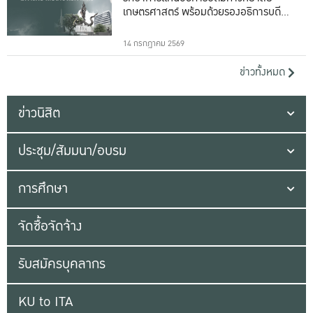
เกษตรศาสตร์ พร้อมด้วยรองอธิการบดีทั้ง
16 ท่าน
14 กรกฎาคม 2569
ข่าวทั้งหมด
ข่าวนิสิต
ประชุม/สัมมนา/อบรม
การศึกษา
จัดซื้อจัดจ้าง
รับสมัครบุคลากร
KU to ITA