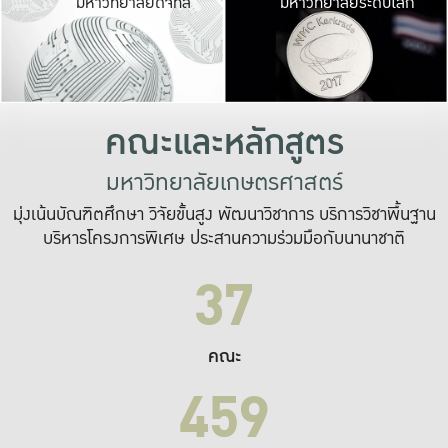
มหาวิทยาลัยดิจิทัล
มหาวิทยาลัยระดับโลก
เปลี่ยนแปลง และ
เพื่อทำงาน
ระบบสารสนเทศที่
คณะและหลักสูตร
มหาวิทยาลัยเกษตรศาสตร์
มุ่งเน้นบัณฑิตศึกษา วิจัยขั้นสูง พัฒนาวิชาการ บริการวิชาพื้นฐาน
บริหารโครงการพิเศษ ประสานความร่วมมือกับนานาชาติ
37
คณะ
459