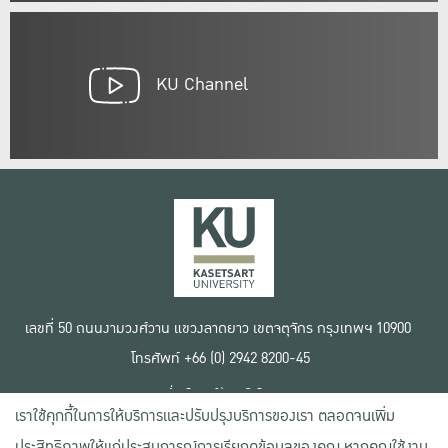
KU Channel
เลขที่ 50 ถนนงามวงศ์วาน แขวงลาดยาว เขตจตุจักร กรุงเทพฯ 10900
โทรศัพท์ +66 (0) 2942 8200-45
เงื่อนไขการใช้งานเว็บไซต์
เราใช้คุกกี้ในการให้บริการและปรับปรุงบริการของเรา ตลอดจนเพิ่ม
ข้อตกลงด้านสิทธิ์ใช้งาน
นโยบายความเป็นส่วนตัว
ประสิทธิภาพให้แก่ประสบการณ์การเรียกดูข้อมูลของคุณ หากคุณใช้งาน