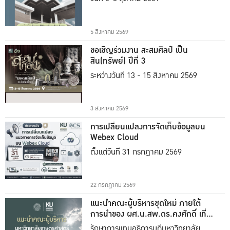
5 สิงหาคม 2569
ขอเชิญร่วมงาน สะสมศิลป์ เป็น
สิน(ทรัพย์) ปีที่ 3
ระหว่างวันที่ 13 - 15 สิงหาคม 2569
3 สิงหาคม 2569
การเปลี่ยนแปลงการจัดเก็บข้อมูลบน
Webex Cloud
ตั้งแต่วันที่ 31 กรกฎาคม 2569
22 กรกฎาคม 2569
แนะนำคณะผู้บริหารชุดใหม่ ภายใต้
การนำของ ผศ.น.สพ.ดร.คงศักดิ์ เที่ยง
ธรรม
รักษาการแทนอธิการบดีมหาวิทยาลัย