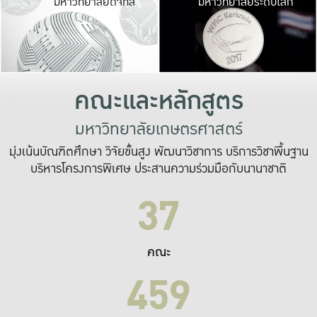
มหาวิทยาลัยดิจิทัล
มหาวิทยาลัยระดับโลก
เปลี่ยนแปลง และ
เพื่อทำงาน
ระบบสารสนเทศที่
คณะและหลักสูตร
มหาวิทยาลัยเกษตรศาสตร์
มุ่งเน้นบัณฑิตศึกษา วิจัยขั้นสูง พัฒนาวิชาการ บริการวิชาพื้นฐาน
บริหารโครงการพิเศษ ประสานความร่วมมือกับนานาชาติ
37
คณะ
459