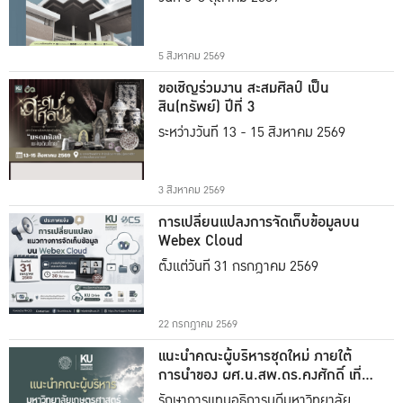
5 สิงหาคม 2569
ขอเชิญร่วมงาน สะสมศิลป์ เป็น
สิน(ทรัพย์) ปีที่ 3
ระหว่างวันที่ 13 - 15 สิงหาคม 2569
3 สิงหาคม 2569
การเปลี่ยนแปลงการจัดเก็บข้อมูลบน
Webex Cloud
ตั้งแต่วันที่ 31 กรกฎาคม 2569
22 กรกฎาคม 2569
แนะนำคณะผู้บริหารชุดใหม่ ภายใต้
การนำของ ผศ.น.สพ.ดร.คงศักดิ์ เที่ยง
ธรรม
รักษาการแทนอธิการบดีมหาวิทยาลัย