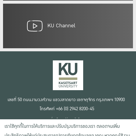
KU Channel
เลขที่ 50 ถนนงามวงศ์วาน แขวงลาดยาว เขตจตุจักร กรุงเทพฯ 10900
โทรศัพท์ +66 (0) 2942 8200-45
เงื่อนไขการใช้งานเว็บไซต์
เราใช้คุกกี้ในการให้บริการและปรับปรุงบริการของเรา ตลอดจนเพิ่ม
ข้อตกลงด้านสิทธิ์ใช้งาน
นโยบายความเป็นส่วนตัว
ประสิทธิภาพให้แก่ประสบการณ์การเรียกดูข้อมูลของคุณ หากคุณใช้งาน