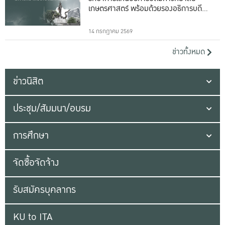
เกษตรศาสตร์ พร้อมด้วยรองอธิการบดีทั้ง
16 ท่าน
14 กรกฎาคม 2569
ข่าวทั้งหมด
ข่าวนิสิต
ประชุม/สัมมนา/อบรม
การศึกษา
จัดซื้อจัดจ้าง
รับสมัครบุคลากร
KU to ITA