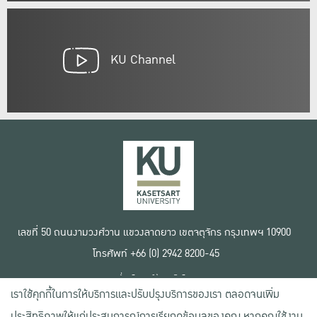
KU Channel
เลขที่ 50 ถนนงามวงศ์วาน แขวงลาดยาว เขตจตุจักร กรุงเทพฯ 10900
โทรศัพท์ +66 (0) 2942 8200-45
เงื่อนไขการใช้งานเว็บไซต์
เราใช้คุกกี้ในการให้บริการและปรับปรุงบริการของเรา ตลอดจนเพิ่ม
ข้อตกลงด้านสิทธิ์ใช้งาน
นโยบายความเป็นส่วนตัว
ประสิทธิภาพให้แก่ประสบการณ์การเรียกดูข้อมูลของคุณ หากคุณใช้งาน