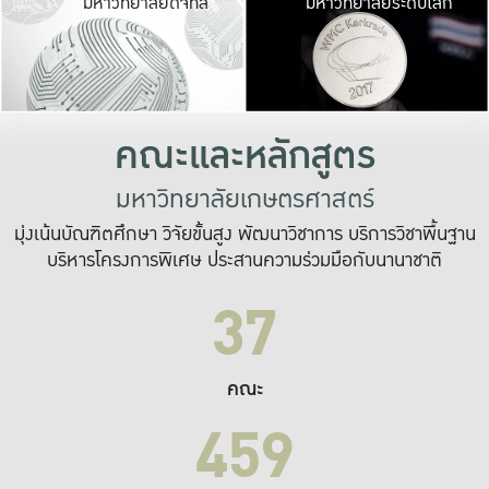
มหาวิทยาลัยดิจิทัล
มหาวิทยาลัยระดับโลก
เปลี่ยนแปลง และ
เพื่อทำงาน
ระบบสารสนเทศที่
คณะและหลักสูตร
มหาวิทยาลัยเกษตรศาสตร์
มุ่งเน้นบัณฑิตศึกษา วิจัยขั้นสูง พัฒนาวิชาการ บริการวิชาพื้นฐาน
บริหารโครงการพิเศษ ประสานความร่วมมือกับนานาชาติ
37
คณะ
459