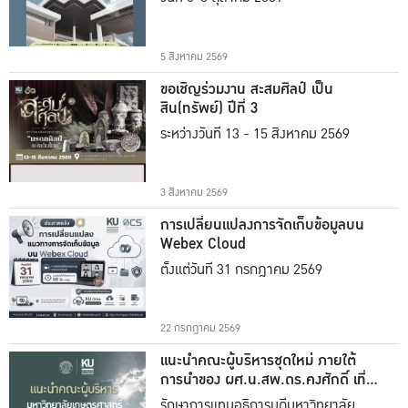
5 สิงหาคม 2569
ขอเชิญร่วมงาน สะสมศิลป์ เป็น
สิน(ทรัพย์) ปีที่ 3
ระหว่างวันที่ 13 - 15 สิงหาคม 2569
3 สิงหาคม 2569
การเปลี่ยนแปลงการจัดเก็บข้อมูลบน
Webex Cloud
ตั้งแต่วันที่ 31 กรกฎาคม 2569
22 กรกฎาคม 2569
แนะนำคณะผู้บริหารชุดใหม่ ภายใต้
การนำของ ผศ.น.สพ.ดร.คงศักดิ์ เที่ยง
ธรรม
รักษาการแทนอธิการบดีมหาวิทยาลัย