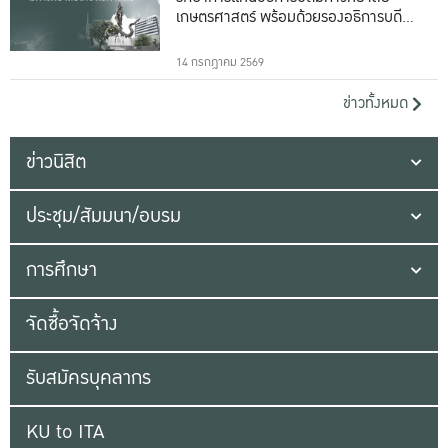
เกษตรศาสตร์ พร้อมด้วยรองอธิการบดีทั้ง
16 ท่าน
14 กรกฎาคม 2569
ข่าวทั้งหมด
ข่าวนิสิต
ประชุม/สัมมนา/อบรม
การศึกษา
จัดซื้อจัดจ้าง
รับสมัครบุคลากร
KU to ITA