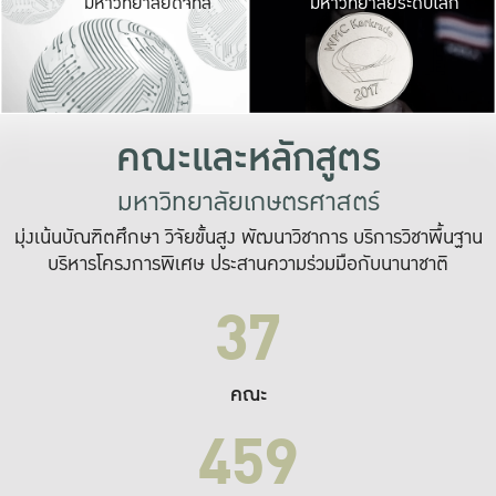
มหาวิทยาลัยดิจิทัล
มหาวิทยาลัยระดับโลก
เปลี่ยนแปลง และ
เพื่อทำงาน
ระบบสารสนเทศที่
คณะและหลักสูตร
มหาวิทยาลัยเกษตรศาสตร์
มุ่งเน้นบัณฑิตศึกษา วิจัยขั้นสูง พัฒนาวิชาการ บริการวิชาพื้นฐาน
บริหารโครงการพิเศษ ประสานความร่วมมือกับนานาชาติ
37
คณะ
459