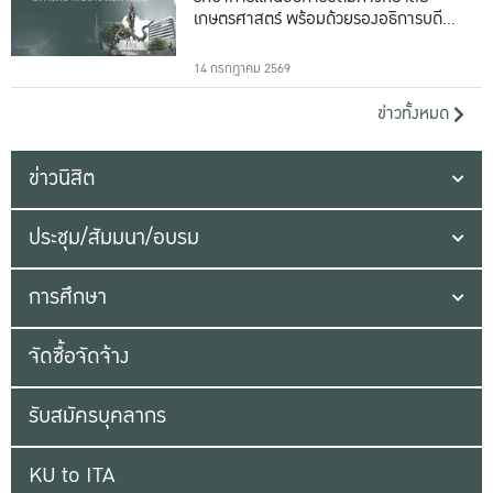
เกษตรศาสตร์ พร้อมด้วยรองอธิการบดีทั้ง
16 ท่าน
14 กรกฎาคม 2569
ข่าวทั้งหมด
ข่าวนิสิต
ประชุม/สัมมนา/อบรม
การศึกษา
จัดซื้อจัดจ้าง
รับสมัครบุคลากร
KU to ITA