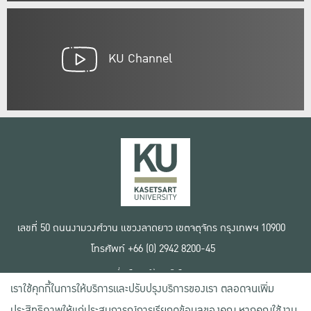
KU Channel
เลขที่ 50 ถนนงามวงศ์วาน แขวงลาดยาว เขตจตุจักร กรุงเทพฯ 10900
โทรศัพท์ +66 (0) 2942 8200-45
เงื่อนไขการใช้งานเว็บไซต์
เราใช้คุกกี้ในการให้บริการและปรับปรุงบริการของเรา ตลอดจนเพิ่ม
ข้อตกลงด้านสิทธิ์ใช้งาน
นโยบายความเป็นส่วนตัว
ประสิทธิภาพให้แก่ประสบการณ์การเรียกดูข้อมูลของคุณ หากคุณใช้งาน