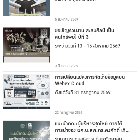
5 สิงหาคม 2569
ขอเชิญร่วมงาน สะสมศิลป์ เป็น
สิน(ทรัพย์) ปีที่ 3
ระหว่างวันที่ 13 - 15 สิงหาคม 2569
3 สิงหาคม 2569
การเปลี่ยนแปลงการจัดเก็บข้อมูลบน
Webex Cloud
ตั้งแต่วันที่ 31 กรกฎาคม 2569
22 กรกฎาคม 2569
แนะนำคณะผู้บริหารชุดใหม่ ภายใต้
การนำของ ผศ.น.สพ.ดร.คงศักดิ์ เที่ยง
ธรรม
รักษาการแทนอธิการบดีมหาวิทยาลัย