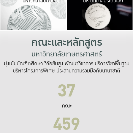
มหาวิทยาลัยดิจิทัล
มหาวิทยาลัยระดับโลก
เปลี่ยนแปลง และ
เพื่อทำงาน
ระบบสารสนเทศที่
คณะและหลักสูตร
มหาวิทยาลัยเกษตรศาสตร์
มุ่งเน้นบัณฑิตศึกษา วิจัยขั้นสูง พัฒนาวิชาการ บริการวิชาพื้นฐาน
บริหารโครงการพิเศษ ประสานความร่วมมือกับนานาชาติ
37
คณะ
459