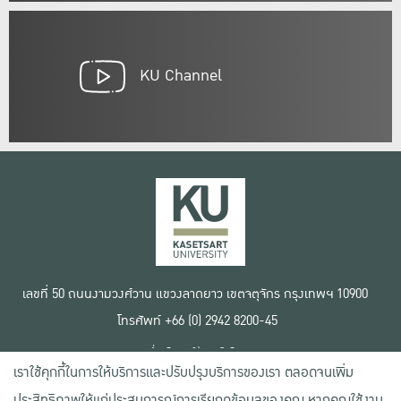
KU Channel
เลขที่ 50 ถนนงามวงศ์วาน แขวงลาดยาว เขตจตุจักร กรุงเทพฯ 10900
โทรศัพท์ +66 (0) 2942 8200-45
เงื่อนไขการใช้งานเว็บไซต์
เราใช้คุกกี้ในการให้บริการและปรับปรุงบริการของเรา ตลอดจนเพิ่ม
ข้อตกลงด้านสิทธิ์ใช้งาน
นโยบายความเป็นส่วนตัว
ประสิทธิภาพให้แก่ประสบการณ์การเรียกดูข้อมูลของคุณ หากคุณใช้งาน