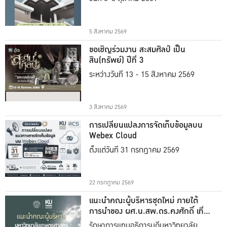
5 สิงหาคม 2569
ขอเชิญร่วมงาน สะสมศิลป์ เป็น
สิน(ทรัพย์) ปีที่ 3
ระหว่างวันที่ 13 - 15 สิงหาคม 2569
3 สิงหาคม 2569
การเปลี่ยนแปลงการจัดเก็บข้อมูลบน
Webex Cloud
ตั้งแต่วันที่ 31 กรกฎาคม 2569
22 กรกฎาคม 2569
แนะนำคณะผู้บริหารชุดใหม่ ภายใต้
การนำของ ผศ.น.สพ.ดร.คงศักดิ์ เที่ยง
ธรรม
รักษาการแทนอธิการบดีมหาวิทยาลัย