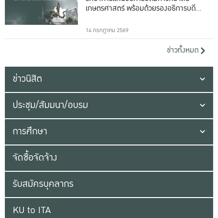
เกษตรศาสตร์ พร้อมด้วยรองอธิการบดีทั้ง
16 ท่าน
14 กรกฎาคม 2569
ข่าวทั้งหมด
ข่าวนิสิต
ประชุม/สัมมนา/อบรม
การศึกษา
จัดซื้อจัดจ้าง
รับสมัครบุคลากร
KU to ITA