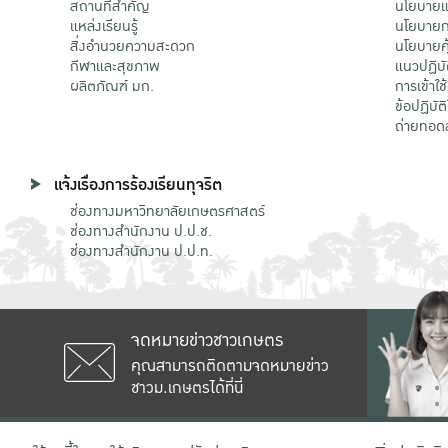
สถานที่สำคัญ
นโยบายแล
แหล่งเรียนรู้
นโยบายกา
สิ่งอำนวยความสะดวก
นโยบายคุ
กีฬาและสุขภาพ
แนวปฏิบั
ผลิตภัณฑ์ มก.
การเข้าใช
ข้อปฏิบั
ถ่ายทอด
แจ้งเรื่องการร้องเรียนทุจริต
ช่องทางมหาวิทยาลัยเกษตรศาสตร์
ช่องทางสำนักงาน ป.ป.ช.
ช่องทางสำนักงาน ป.ป.ท.
จดหมายข่าวชาวเกษตร
คุณสามารถติดตามจดหมายข่าว
ชาวม.เกษตรได้ที่นี่
เลขที่ 50 ถนนงามวงศ์วาน แขวงลาดยาว