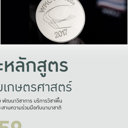
อย่างยั่งยืน
และผลักดันในการใช้ระบบส
ในภาพกว้าง
เพื่อการทำงานแบบ
ญหาจุดเล็กๆ
อข่ายขยายผล
สะดวก รวดเร
และนำไป
บริการด้าน AI อย
หลักสูตร
ัยเกษตรศาสตร์
สูง พัฒนาวิชาการ บริการวิชาพื้น
ะสานความร่วมมือกับนานาชาติ