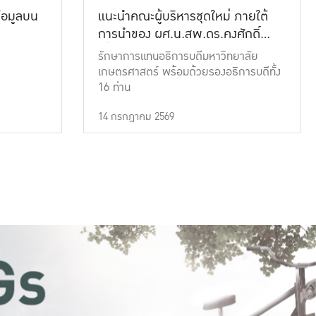
้อมูลบน
แนะนำคณะผู้บริหารชุดใหม่ ภายใต้
การนำของ ผศ.น.สพ.ดร.คงศักดิ์
เที่ยงธรรม
รักษาการแทนอธิการบดีมหาวิทยาลัย
เกษตรศาสตร์ พร้อมด้วยรองอธิการบดีทั้ง
16 ท่าน
14 กรกฎาคม 2569