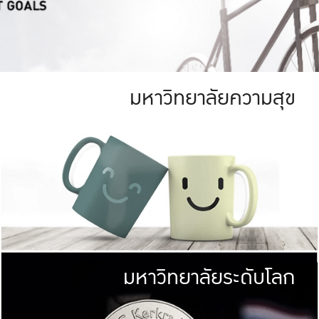
มหาวิทยาลัยความสุข
ย
สีเขียว
มหาวิทยาลัย
ก
สดใส หนาแน่น
ไม่ได้มีเป้าหมา
AN FOREST)
มหาวิทยาลัยชั้นนำทางด้านการว
ICULTURE)
แต่ KU มุ่งเน
าณ 1,400 ไร่
เพื่อสร้างคว
<< คลิก >>
ให้กับประชาชนใ
มหาวิทยาลัยระดับโลก
่อสังคม
มหาวิทยาลั
ามกินดีอยู่ดี
พร้อมที่จ