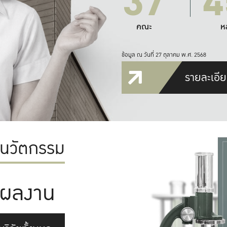
37
4
คณะ
ห
ข้อมูล ณ วันที่ 27 ตุลาคม พ.ศ. 2568
รายละเอีย
ะนวัตกรรม
ผลงาน