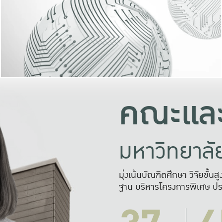
และความสุข
มองปัญหา
แก้ไขจากปั
และสร้างเครื
คณะและ
มหาวิทยาล
มุ่งเน้นบัณฑิตศึกษา วิจัยขั้น
ฐาน บริหารโครงการพิเศษ ปร