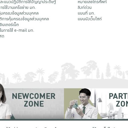
ะแนวปฏิบัติการใช้ปัญญาประดิษฐ์
หมายเลขโทรศัพท์
รใช้งานเครือข่าย มก.
ลิงก์ด่วน
้มครองข้อมูลส่วนบุคคล
แผนที่ มก.
ติการคุ้มครองข้อมูลส่วนบุคคล
แผนผังเว็บไซต์
้อินเตอร์เน็ต
ติในการใช้ e-mail มก.
สด
NEWCOMER
PART
ZONE
ZO
 เขตจตุจักร กรุงเทพฯ 10900
โทรศัพท์ +66 (0) 2942 8200-45