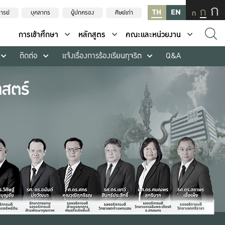
ก
ก
TH
EN
ก
ารย์
บุคลากร
ผู้ปกครอง
ศิษย์เก่า
การเข้าศึกษา
หลักสูตร
คณะและหน่วยงาน
ติดต่อ
แจ้งเรื่องการร้องเรียนทุจริต
Q&A