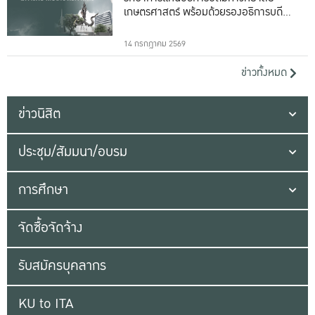
เกษตรศาสตร์ พร้อมด้วยรองอธิการบดีทั้ง
16 ท่าน
14 กรกฎาคม 2569
ข่าวทั้งหมด
ข่าวนิสิต
ประชุม/สัมมนา/อบรม
การศึกษา
จัดซื้อจัดจ้าง
รับสมัครบุคลากร
KU to ITA