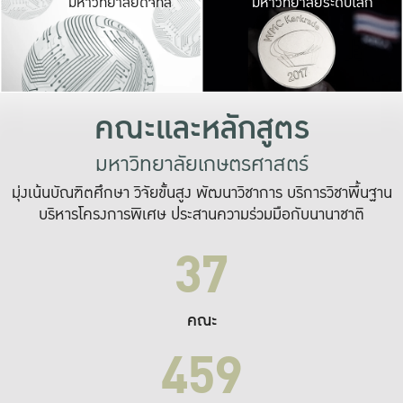
มหาวิทยาลัยดิจิทัล
มหาวิทยาลัยระดับโลก
เปลี่ยนแปลง และ
เพื่อทำงาน
ระบบสารสนเทศที่
คณะและหลักสูตร
มหาวิทยาลัยเกษตรศาสตร์
มุ่งเน้นบัณฑิตศึกษา วิจัยขั้นสูง พัฒนาวิชาการ บริการวิชาพื้นฐาน
บริหารโครงการพิเศษ ประสานความร่วมมือกับนานาชาติ
37
คณะ
459