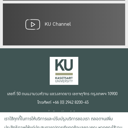
KU Channel
เลขที่ 50 ถนนงามวงศ์วาน แขวงลาดยาว เขตจตุจักร กรุงเทพฯ 10900
โทรศัพท์ +66 (0) 2942 8200-45
เงื่อนไขการใช้งานเว็บไซต์
เราใช้คุกกี้ในการให้บริการและปรับปรุงบริการของเรา ตลอดจนเพิ่ม
ข้อตกลงด้านสิทธิ์ใช้งาน
นโยบายความเป็นส่วนตัว
ประสิทธิภาพให้แก่ประสบการณ์การเรียกดูข้อมูลของคุณ หากคุณใช้งาน