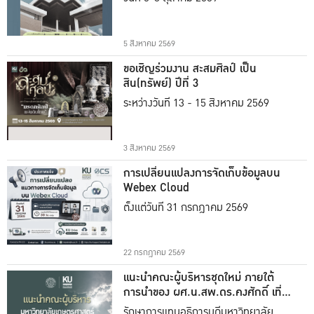
5 สิงหาคม 2569
ขอเชิญร่วมงาน สะสมศิลป์ เป็น
สิน(ทรัพย์) ปีที่ 3
ระหว่างวันที่ 13 - 15 สิงหาคม 2569
3 สิงหาคม 2569
การเปลี่ยนแปลงการจัดเก็บข้อมูลบน
Webex Cloud
ตั้งแต่วันที่ 31 กรกฎาคม 2569
22 กรกฎาคม 2569
แนะนำคณะผู้บริหารชุดใหม่ ภายใต้
การนำของ ผศ.น.สพ.ดร.คงศักดิ์ เที่ยง
ธรรม
รักษาการแทนอธิการบดีมหาวิทยาลัย