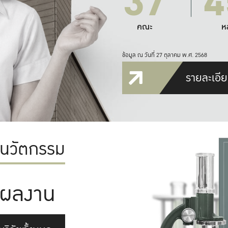
37
4
คณะ
ห
ข้อมูล ณ วันที่ 27 ตุลาคม พ.ศ. 2568
รายละเอีย
ะนวัตกรรม
ผลงาน