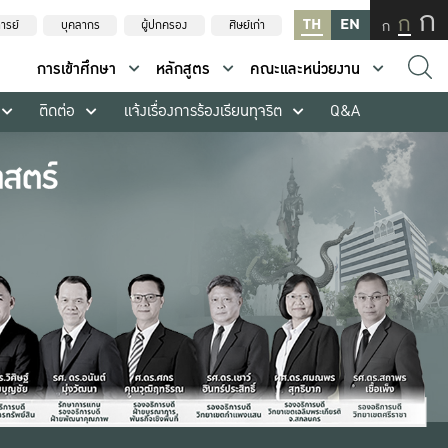
ก
ก
TH
EN
ก
ารย์
บุคลากร
ผู้ปกครอง
ศิษย์เก่า
การเข้าศึกษา
หลักสูตร
คณะและหน่วยงาน
ติดต่อ
แจ้งเรื่องการร้องเรียนทุจริต
Q&A