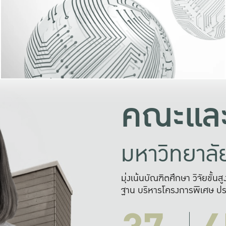
และความสุข
มองปัญหา
แก้ไขจากปั
และสร้างเครื
คณะและ
มหาวิทยาล
มุ่งเน้นบัณฑิตศึกษา วิจัยขั้น
ฐาน บริหารโครงการพิเศษ ปร