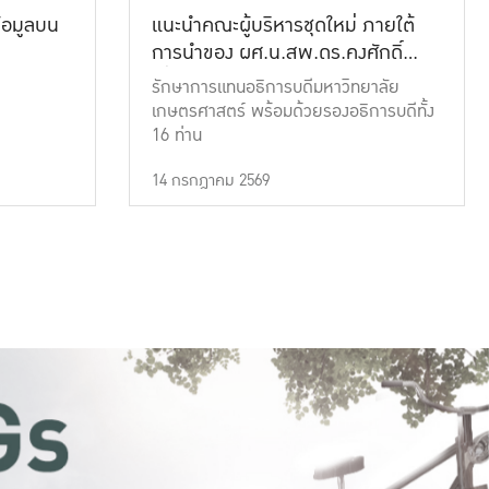
้อมูลบน
แนะนำคณะผู้บริหารชุดใหม่ ภายใต้
การนำของ ผศ.น.สพ.ดร.คงศักดิ์
เที่ยงธรรม
รักษาการแทนอธิการบดีมหาวิทยาลัย
เกษตรศาสตร์ พร้อมด้วยรองอธิการบดีทั้ง
16 ท่าน
14 กรกฎาคม 2569