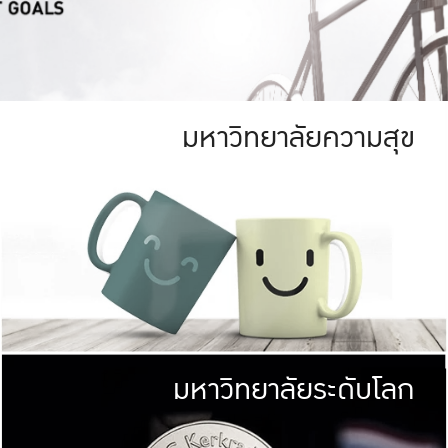
มหาวิทยาลัยความสุข
ย
สีเขียว
มหาวิทยาลัย
ก
สดใส หนาแน่น
ไม่ได้มีเป้าหมา
AN FOREST)
มหาวิทยาลัยชั้นนำทางด้านการว
ICULTURE)
แต่ KU มุ่งเน
าณ 1,400 ไร่
เพื่อสร้างคว
<< คลิก >>
ให้กับประชาชนใ
มหาวิทยาลัยระดับโลก
่อสังคม
มหาวิทยาลั
ามกินดีอยู่ดี
พร้อมที่จ