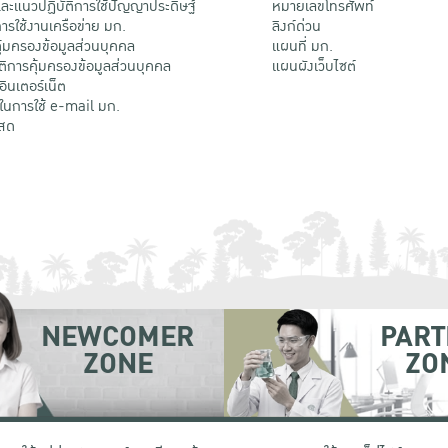
ะแนวปฏิบัติการใช้ปัญญาประดิษฐ์
หมายเลขโทรศัพท์
รใช้งานเครือข่าย มก.
ลิงก์ด่วน
้มครองข้อมูลส่วนบุคคล
แผนที่ มก.
ติการคุ้มครองข้อมูลส่วนบุคคล
แผนผังเว็บไซต์
้อินเตอร์เน็ต
ติในการใช้ e-mail มก.
สด
NEWCOMER
PART
ZONE
ZO
 เขตจตุจักร กรุงเทพฯ 10900
โทรศัพท์ +66 (0) 2942 8200-45