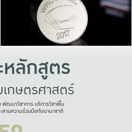
อย่างยั่งยืน
และผลักดันในการใช้ระบบส
ในภาพกว้าง
เพื่อการทำงานแบบ
ญหาจุดเล็กๆ
อข่ายขยายผล
สะดวก รวดเร
และนำไป
บริการด้าน AI อย
หลักสูตร
ัยเกษตรศาสตร์
สูง พัฒนาวิชาการ บริการวิชาพื้น
ะสานความร่วมมือกับนานาชาติ