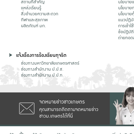
สถานที่สำคัญ
นโยบายแล
แหล่งเรียนรู้
นโยบายกา
สิ่งอำนวยความสะดวก
นโยบายคุ
กีฬาและสุขภาพ
แนวปฏิบั
ผลิตภัณฑ์ มก.
การเข้าใช
ข้อปฏิบั
ถ่ายทอด
แจ้งเรื่องการร้องเรียนทุจริต
ช่องทางมหาวิทยาลัยเกษตรศาสตร์
ช่องทางสำนักงาน ป.ป.ช.
ช่องทางสำนักงาน ป.ป.ท.
จดหมายข่าวชาวเกษตร
คุณสามารถติดตามจดหมายข่าว
ชาวม.เกษตรได้ที่นี่
เลขที่ 50 ถนนงามวงศ์วาน แขวงลาดยาว