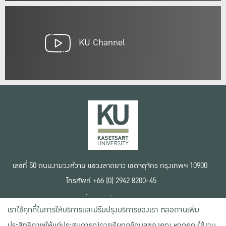
KU Channel
เลขที่ 50 ถนนงามวงศ์วาน แขวงลาดยาว เขตจตุจักร กรุงเทพฯ 10900
โทรศัพท์ +66 (0) 2942 8200-45
เงื่อนไขการใช้งานเว็บไซต์
เราใช้คุกกี้ในการให้บริการและปรับปรุงบริการของเรา ตลอดจนเพิ่ม
ข้อตกลงด้านสิทธิ์ใช้งาน
นโยบายความเป็นส่วนตัว
ประสิทธิภาพให้แก่ประสบการณ์การเรียกดูข้อมูลของคุณ หากคุณใช้งาน