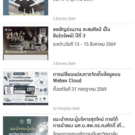
5 สิงหาคม 2569
ขอเชิญร่วมงาน สะสมศิลป์ เป็น
สิน(ทรัพย์) ปีที่ 3
ระหว่างวันที่ 13 - 15 สิงหาคม 2569
3 สิงหาคม 2569
การเปลี่ยนแปลงการจัดเก็บข้อมูลบน
Webex Cloud
ตั้งแต่วันที่ 31 กรกฎาคม 2569
22 กรกฎาคม 2569
แนะนำคณะผู้บริหารชุดใหม่ ภายใต้
การนำของ ผศ.น.สพ.ดร.คงศักดิ์ เที่ยง
ธรรม
รักษาการแทนอธิการบดีมหาวิทยาลัย