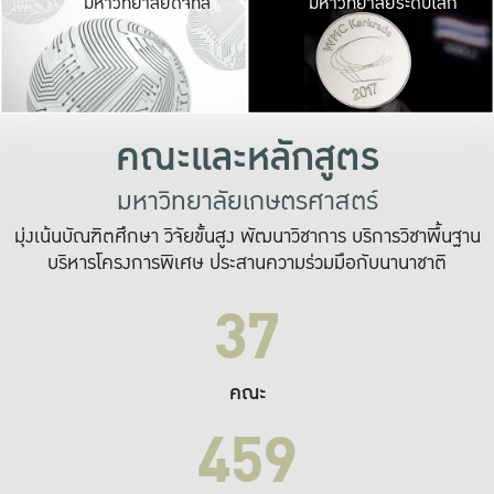
มหาวิทยาลัยดิจิทัล
มหาวิทยาลัยระดับโลก
เปลี่ยนแปลง และ
เพื่อทำงาน
ระบบสารสนเทศที่
คณะและหลักสูตร
มหาวิทยาลัยเกษตรศาสตร์
มุ่งเน้นบัณฑิตศึกษา วิจัยขั้นสูง พัฒนาวิชาการ บริการวิชาพื้นฐาน
บริหารโครงการพิเศษ ประสานความร่วมมือกับนานาชาติ
37
คณะ
459