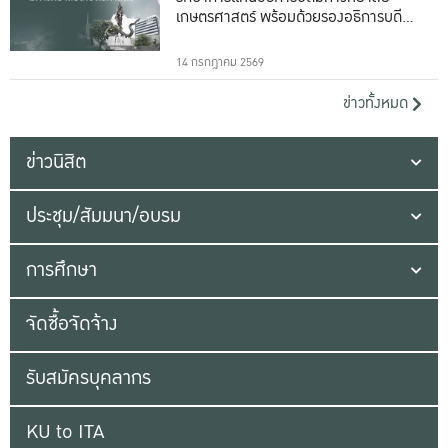
เกษตรศาสตร์ พร้อมด้วยรองอธิการบดีทั้ง
16 ท่าน
14 กรกฎาคม 2569
ข่าวทั้งหมด
ข่าวนิสิต
ประชุม/สัมมนา/อบรม
การศึกษา
จัดซื้อจัดจ้าง
รับสมัครบุคลากร
KU to ITA