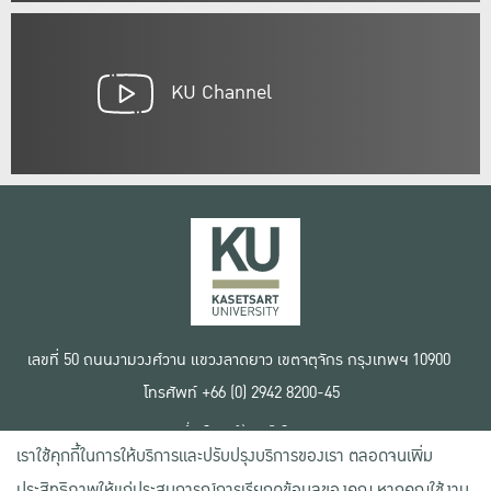
KU Channel
เลขที่ 50 ถนนงามวงศ์วาน แขวงลาดยาว เขตจตุจักร กรุงเทพฯ 10900
โทรศัพท์ +66 (0) 2942 8200-45
เงื่อนไขการใช้งานเว็บไซต์
เราใช้คุกกี้ในการให้บริการและปรับปรุงบริการของเรา ตลอดจนเพิ่ม
ข้อตกลงด้านสิทธิ์ใช้งาน
นโยบายความเป็นส่วนตัว
ประสิทธิภาพให้แก่ประสบการณ์การเรียกดูข้อมูลของคุณ หากคุณใช้งาน