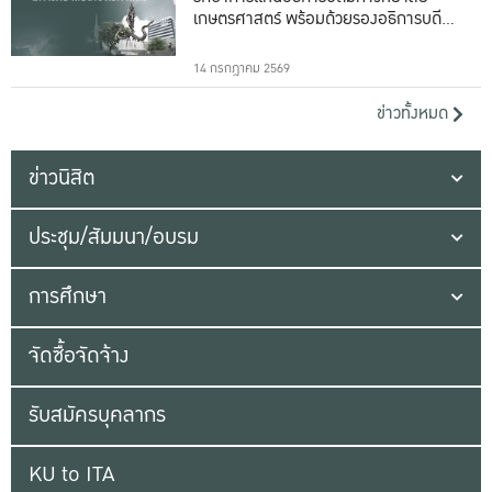
เกษตรศาสตร์ พร้อมด้วยรองอธิการบดีทั้ง
16 ท่าน
14 กรกฎาคม 2569
ข่าวทั้งหมด
ข่าวนิสิต
ประชุม/สัมมนา/อบรม
การศึกษา
จัดซื้อจัดจ้าง
รับสมัครบุคลากร
KU to ITA