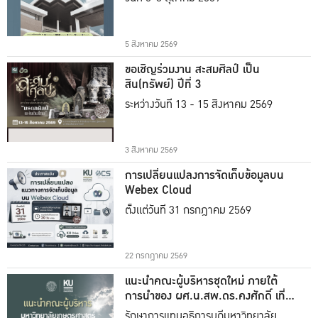
5 สิงหาคม 2569
ขอเชิญร่วมงาน สะสมศิลป์ เป็น
สิน(ทรัพย์) ปีที่ 3
ระหว่างวันที่ 13 - 15 สิงหาคม 2569
3 สิงหาคม 2569
การเปลี่ยนแปลงการจัดเก็บข้อมูลบน
Webex Cloud
ตั้งแต่วันที่ 31 กรกฎาคม 2569
22 กรกฎาคม 2569
แนะนำคณะผู้บริหารชุดใหม่ ภายใต้
การนำของ ผศ.น.สพ.ดร.คงศักดิ์ เที่ยง
ธรรม
รักษาการแทนอธิการบดีมหาวิทยาลัย