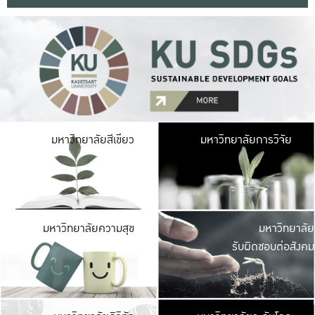
มหาวิ
มหาวิทยาลัยสีเขียว
มหาวิทยาลัยการวิจัย
มีพื้นที่เขียวสดใส 
เป็นป่าในเมือง เกษตร
มหาวิ
มหาวิทยาลัยความสุข
มหาวิทยาลัย
ค
รับผิดชอบต่อสังคม
เปิดประส
และพบเรื่องราวใหม่
มหาวิ