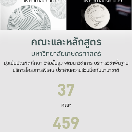
มหาวิทยาลัยดิจิทัล
มหาวิทยาลัยระดับโลก
เปลี่ยนแปลง และ
เพื่อทำงาน
ระบบสารสนเทศที่
คณะและหลักสูตร
มหาวิทยาลัยเกษตรศาสตร์
มุ่งเน้นบัณฑิตศึกษา วิจัยขั้นสูง พัฒนาวิชาการ บริการวิชาพื้นฐาน
บริหารโครงการพิเศษ ประสานความร่วมมือกับนานาชาติ
37
คณะ
459