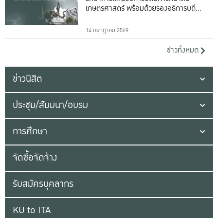
เกษตรศาสตร์ พร้อมด้วยรองอธิการบดีทั้ง
16 ท่าน
14 กรกฎาคม 2569
ข่าวทั้งหมด
ข่าวนิสิต
ประชุม/สัมมนา/อบรม
การศึกษา
จัดซื้อจัดจ้าง
รับสมัครบุคลากร
KU to ITA