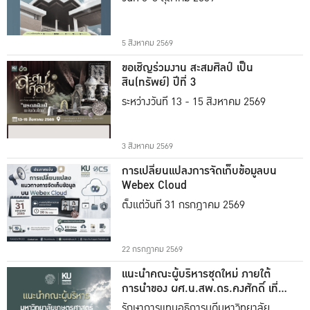
5 สิงหาคม 2569
ขอเชิญร่วมงาน สะสมศิลป์ เป็น
สิน(ทรัพย์) ปีที่ 3
ระหว่างวันที่ 13 - 15 สิงหาคม 2569
3 สิงหาคม 2569
การเปลี่ยนแปลงการจัดเก็บข้อมูลบน
Webex Cloud
ตั้งแต่วันที่ 31 กรกฎาคม 2569
22 กรกฎาคม 2569
แนะนำคณะผู้บริหารชุดใหม่ ภายใต้
การนำของ ผศ.น.สพ.ดร.คงศักดิ์ เที่ยง
ธรรม
รักษาการแทนอธิการบดีมหาวิทยาลัย