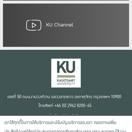
KU Channel
เลขที่ 50 ถนนงามวงศ์วาน แขวงลาดยาว เขตจตุจักร กรุงเทพฯ 10900
โทรศัพท์ +66 (0) 2942 8200-45
เงื่อนไขการใช้งานเว็บไซต์
เราใช้คุกกี้ในการให้บริการและปรับปรุงบริการของเรา ตลอดจนเพิ่ม
ข้อตกลงด้านสิทธิ์ใช้งาน
นโยบายความเป็นส่วนตัว
ประสิทธิภาพให้แก่ประสบการณ์การเรียกดูข้อมูลของคุณ หากคุณใช้งาน