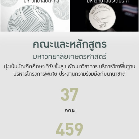
มหาวิทยาลัยดิจิทัล
มหาวิทยาลัยระดับโลก
เปลี่ยนแปลง และ
เพื่อทำงาน
ระบบสารสนเทศที่
คณะและหลักสูตร
มหาวิทยาลัยเกษตรศาสตร์
มุ่งเน้นบัณฑิตศึกษา วิจัยขั้นสูง พัฒนาวิชาการ บริการวิชาพื้นฐาน
บริหารโครงการพิเศษ ประสานความร่วมมือกับนานาชาติ
37
คณะ
459