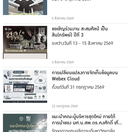
5 สิงหาคม 2569
ขอเชิญร่วมงาน สะสมศิลป์ เป็น
สิน(ทรัพย์) ปีที่ 3
ระหว่างวันที่ 13 - 15 สิงหาคม 2569
3 สิงหาคม 2569
การเปลี่ยนแปลงการจัดเก็บข้อมูลบน
Webex Cloud
ตั้งแต่วันที่ 31 กรกฎาคม 2569
22 กรกฎาคม 2569
แนะนำคณะผู้บริหารชุดใหม่ ภายใต้
การนำของ ผศ.น.สพ.ดร.คงศักดิ์ เที่ยง
ธรรม
รักษาการแทนอธิการบดีมหาวิทยาลัย