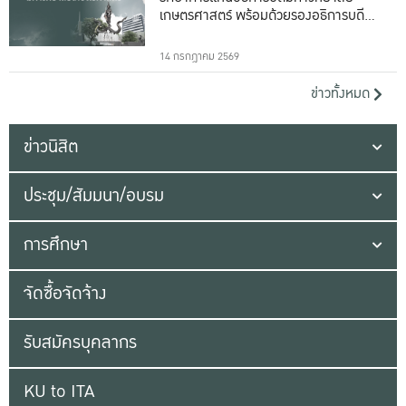
เกษตรศาสตร์ พร้อมด้วยรองอธิการบดีทั้ง
16 ท่าน
14 กรกฎาคม 2569
ข่าวทั้งหมด
ข่าวนิสิต
ประชุม/สัมมนา/อบรม
การศึกษา
จัดซื้อจัดจ้าง
รับสมัครบุคลากร
KU to ITA