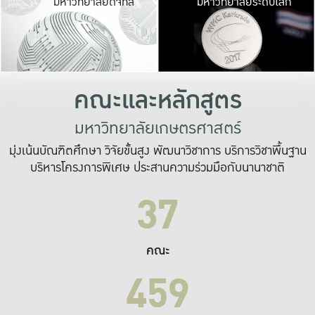
มหาวิทยาลัยดิจิทัล
มหาวิทยาลัยระดับโลก
เปลี่ยนแปลง และ
เพื่อทำงาน
ระบบสารสนเทศที่
คณะและหลักสูตร
มหาวิทยาลัยเกษตรศาสตร์
มุ่งเน้นบัณฑิตศึกษา วิจัยขั้นสูง พัฒนาวิชาการ บริการวิชาพื้นฐาน
บริหารโครงการพิเศษ ประสานความร่วมมือกับนานาชาติ
37
คณะ
459