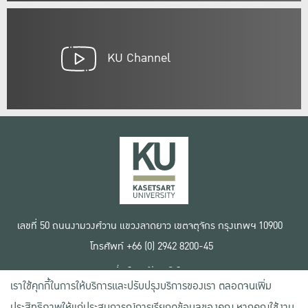
KU Channel
เลขที่ 50 ถนนงามวงศ์วาน แขวงลาดยาว เขตจตุจักร กรุงเทพฯ 10900
โทรศัพท์ +66 (0) 2942 8200-45
เงื่อนไขการใช้งานเว็บไซต์
เราใช้คุกกี้ในการให้บริการและปรับปรุงบริการของเรา ตลอดจนเพิ่ม
ข้อตกลงด้านสิทธิ์ใช้งาน
นโยบายความเป็นส่วนตัว
ประสิทธิภาพให้แก่ประสบการณ์การเรียกดูข้อมูลของคุณ หากคุณใช้งาน