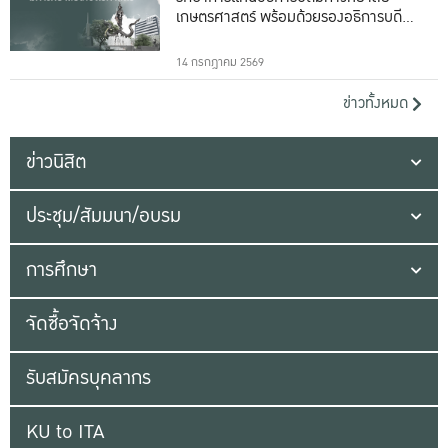
เกษตรศาสตร์ พร้อมด้วยรองอธิการบดีทั้ง
16 ท่าน
14 กรกฎาคม 2569
ข่าวทั้งหมด
ข่าวนิสิต
ประชุม/สัมมนา/อบรม
การศึกษา
จัดซื้อจัดจ้าง
รับสมัครบุคลากร
KU to ITA