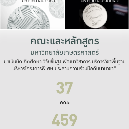
มหาวิทยาลัยดิจิทัล
มหาวิทยาลัยระดับโลก
เปลี่ยนแปลง และ
เพื่อทำงาน
ระบบสารสนเทศที่
คณะและหลักสูตร
มหาวิทยาลัยเกษตรศาสตร์
มุ่งเน้นบัณฑิตศึกษา วิจัยขั้นสูง พัฒนาวิชาการ บริการวิชาพื้นฐาน
บริหารโครงการพิเศษ ประสานความร่วมมือกับนานาชาติ
37
คณะ
459