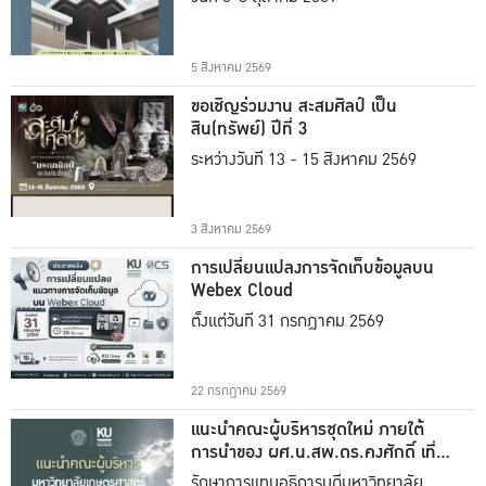
5 สิงหาคม 2569
ขอเชิญร่วมงาน สะสมศิลป์ เป็น
สิน(ทรัพย์) ปีที่ 3
ระหว่างวันที่ 13 - 15 สิงหาคม 2569
3 สิงหาคม 2569
การเปลี่ยนแปลงการจัดเก็บข้อมูลบน
Webex Cloud
ตั้งแต่วันที่ 31 กรกฎาคม 2569
22 กรกฎาคม 2569
แนะนำคณะผู้บริหารชุดใหม่ ภายใต้
การนำของ ผศ.น.สพ.ดร.คงศักดิ์ เที่ยง
ธรรม
รักษาการแทนอธิการบดีมหาวิทยาลัย