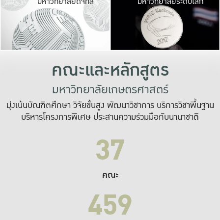
มหาวิทยาลัยดิจิทัล
มหาวิทยาลัยระดับโลก
เปลี่ยนแปลง และ
เพื่อทำงาน
ระบบสารสนเทศที่
คณะและหลักสูตร
มหาวิทยาลัยเกษตรศาสตร์
มุ่งเน้นบัณฑิตศึกษา วิจัยขั้นสูง พัฒนาวิชาการ บริการวิชาพื้นฐาน
บริหารโครงการพิเศษ ประสานความร่วมมือกับนานาชาติ
37
คณะ
459