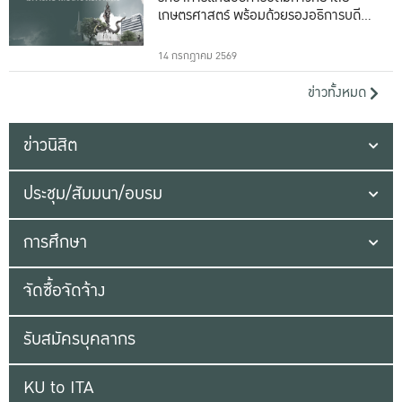
เกษตรศาสตร์ พร้อมด้วยรองอธิการบดีทั้ง
16 ท่าน
14 กรกฎาคม 2569
ข่าวทั้งหมด
ข่าวนิสิต
ประชุม/สัมมนา/อบรม
การศึกษา
จัดซื้อจัดจ้าง
รับสมัครบุคลากร
KU to ITA