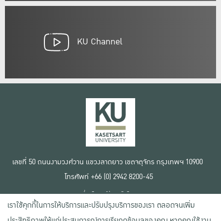
KU Channel
เลขที่ 50 ถนนงามวงศ์วาน แขวงลาดยาว เขตจตุจักร กรุงเทพฯ 10900
โทรศัพท์ +66 (0) 2942 8200-45
เงื่อนไขการใช้งานเว็บไซต์
เราใช้คุกกี้ในการให้บริการและปรับปรุงบริการของเรา ตลอดจนเพิ่ม
ข้อตกลงด้านสิทธิ์ใช้งาน
นโยบายความเป็นส่วนตัว
ประสิทธิภาพให้แก่ประสบการณ์การเรียกดูข้อมูลของคุณ หากคุณใช้งาน