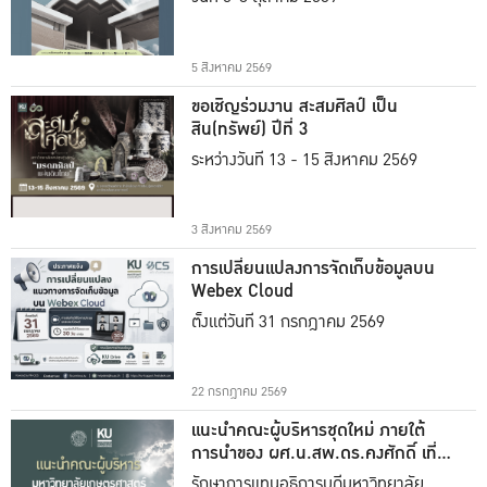
5 สิงหาคม 2569
ขอเชิญร่วมงาน สะสมศิลป์ เป็น
สิน(ทรัพย์) ปีที่ 3
ระหว่างวันที่ 13 - 15 สิงหาคม 2569
3 สิงหาคม 2569
การเปลี่ยนแปลงการจัดเก็บข้อมูลบน
Webex Cloud
ตั้งแต่วันที่ 31 กรกฎาคม 2569
22 กรกฎาคม 2569
แนะนำคณะผู้บริหารชุดใหม่ ภายใต้
การนำของ ผศ.น.สพ.ดร.คงศักดิ์ เที่ยง
ธรรม
รักษาการแทนอธิการบดีมหาวิทยาลัย