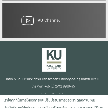
KU Channel
เลขที่ 50 ถนนงามวงศ์วาน แขวงลาดยาว เขตจตุจักร กรุงเทพฯ 10900
โทรศัพท์ +66 (0) 2942 8200-45
เงื่อนไขการใช้งานเว็บไซต์
เราใช้คุกกี้ในการให้บริการและปรับปรุงบริการของเรา ตลอดจนเพิ่ม
ข้อตกลงด้านสิทธิ์ใช้งาน
นโยบายความเป็นส่วนตัว
ประสิทธิภาพให้แก่ประสบการณ์การเรียกดูข้อมูลของคุณ หากคุณใช้งาน