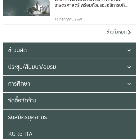
เกษตรศาสตร์ พร้อมด้วยรองอธิการบดีทั้ง
16 ท่าน
14 กรกฎาคม 2569
ข่าวทั้งหมด
ข่าวนิสิต
ประชุม/สัมมนา/อบรม
การศึกษา
จัดซื้อจัดจ้าง
รับสมัครบุคลากร
KU to ITA