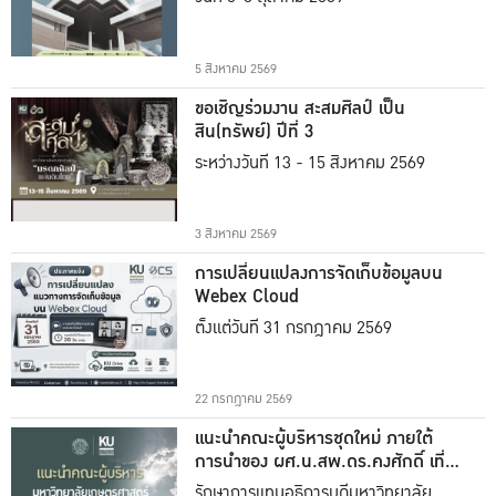
5 สิงหาคม 2569
ขอเชิญร่วมงาน สะสมศิลป์ เป็น
สิน(ทรัพย์) ปีที่ 3
ระหว่างวันที่ 13 - 15 สิงหาคม 2569
3 สิงหาคม 2569
การเปลี่ยนแปลงการจัดเก็บข้อมูลบน
Webex Cloud
ตั้งแต่วันที่ 31 กรกฎาคม 2569
22 กรกฎาคม 2569
แนะนำคณะผู้บริหารชุดใหม่ ภายใต้
การนำของ ผศ.น.สพ.ดร.คงศักดิ์ เที่ยง
ธรรม
รักษาการแทนอธิการบดีมหาวิทยาลัย