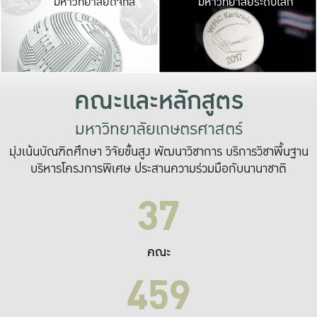
มหาวิทยาลัยดิจิทัล
มหาวิทยาลัยระดับโลก
เปลี่ยนแปลง และ
เพื่อทำงาน
ระบบสารสนเทศที่
คณะและหลักสูตร
มหาวิทยาลัยเกษตรศาสตร์
มุ่งเน้นบัณฑิตศึกษา วิจัยขั้นสูง พัฒนาวิชาการ บริการวิชาพื้นฐาน
บริหารโครงการพิเศษ ประสานความร่วมมือกับนานาชาติ
37
คณะ
459