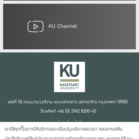
KU Channel
เลขที่ 50 ถนนงามวงศ์วาน แขวงลาดยาว เขตจตุจักร กรุงเทพฯ 10900
โทรศัพท์ +66 (0) 2942 8200-45
เงื่อนไขการใช้งานเว็บไซต์
เราใช้คุกกี้ในการให้บริการและปรับปรุงบริการของเรา ตลอดจนเพิ่ม
ข้อตกลงด้านสิทธิ์ใช้งาน
นโยบายความเป็นส่วนตัว
ประสิทธิภาพให้แก่ประสบการณ์การเรียกดูข้อมูลของคุณ หากคุณใช้งาน