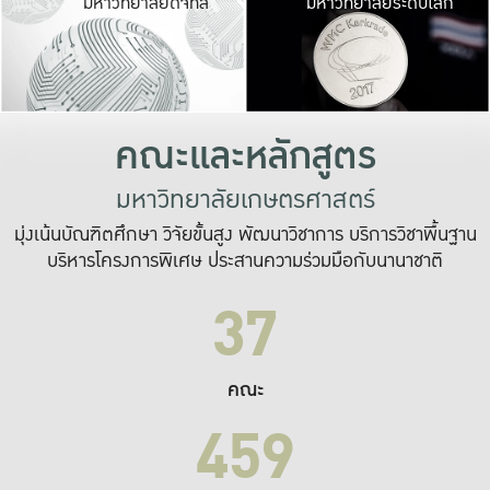
มหาวิทยาลัยดิจิทัล
มหาวิทยาลัยระดับโลก
เปลี่ยนแปลง และ
เพื่อทำงาน
ระบบสารสนเทศที่
คณะและหลักสูตร
มหาวิทยาลัยเกษตรศาสตร์
มุ่งเน้นบัณฑิตศึกษา วิจัยขั้นสูง พัฒนาวิชาการ บริการวิชาพื้นฐาน
บริหารโครงการพิเศษ ประสานความร่วมมือกับนานาชาติ
37
คณะ
459