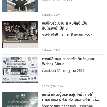
5 สิงหาคม 2569
ขอเชิญร่วมงาน สะสมศิลป์ เป็น
สิน(ทรัพย์) ปีที่ 3
ระหว่างวันที่ 13 - 15 สิงหาคม 2569
3 สิงหาคม 2569
การเปลี่ยนแปลงการจัดเก็บข้อมูลบน
Webex Cloud
ตั้งแต่วันที่ 31 กรกฎาคม 2569
22 กรกฎาคม 2569
แนะนำคณะผู้บริหารชุดใหม่ ภายใต้
การนำของ ผศ.น.สพ.ดร.คงศักดิ์ เที่ยง
ธรรม
รักษาการแทนอธิการบดีมหาวิทยาลัย