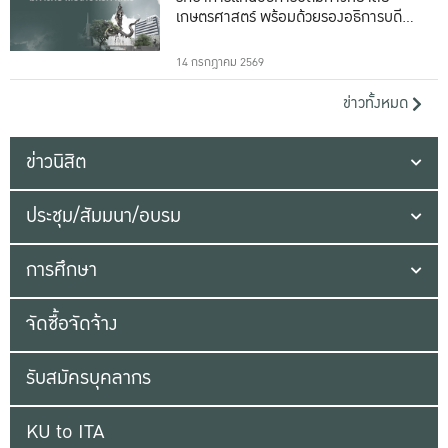
เกษตรศาสตร์ พร้อมด้วยรองอธิการบดีทั้ง
16 ท่าน
14 กรกฎาคม 2569
ข่าวทั้งหมด
ข่าวนิสิต
ประชุม/สัมมนา/อบรม
การศึกษา
จัดซื้อจัดจ้าง
รับสมัครบุคลากร
KU to ITA