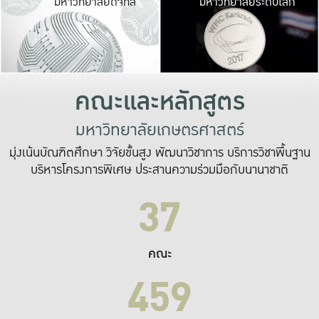
มหาวิทยาลัยดิจิทัล
มหาวิทยาลัยระดับโลก
เปลี่ยนแปลง และ
เพื่อทำงาน
ระบบสารสนเทศที่
คณะและหลักสูตร
มหาวิทยาลัยเกษตรศาสตร์
มุ่งเน้นบัณฑิตศึกษา วิจัยขั้นสูง พัฒนาวิชาการ บริการวิชาพื้นฐาน
บริหารโครงการพิเศษ ประสานความร่วมมือกับนานาชาติ
37
คณะ
459