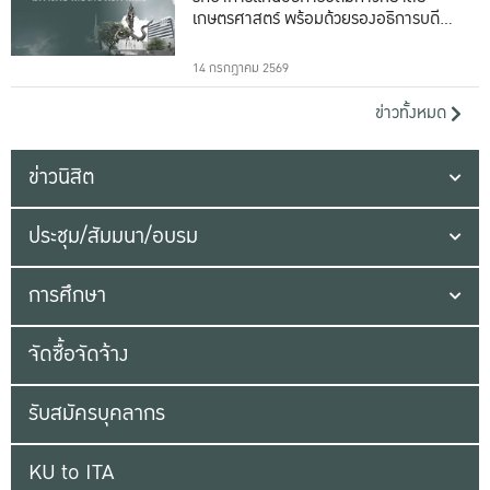
เกษตรศาสตร์ พร้อมด้วยรองอธิการบดีทั้ง
16 ท่าน
14 กรกฎาคม 2569
ข่าวทั้งหมด
ข่าวนิสิต
ประชุม/สัมมนา/อบรม
การศึกษา
จัดซื้อจัดจ้าง
รับสมัครบุคลากร
KU to ITA