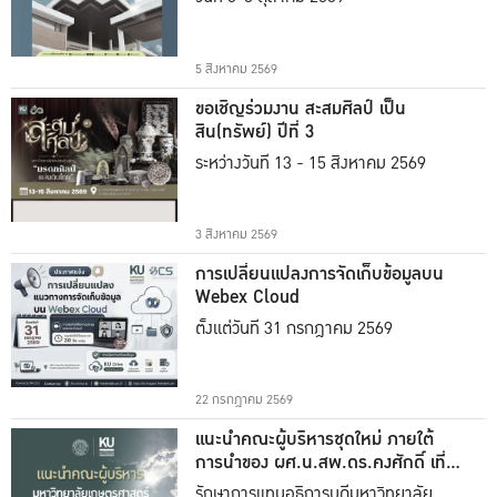
5 สิงหาคม 2569
ขอเชิญร่วมงาน สะสมศิลป์ เป็น
สิน(ทรัพย์) ปีที่ 3
ระหว่างวันที่ 13 - 15 สิงหาคม 2569
3 สิงหาคม 2569
การเปลี่ยนแปลงการจัดเก็บข้อมูลบน
Webex Cloud
ตั้งแต่วันที่ 31 กรกฎาคม 2569
22 กรกฎาคม 2569
แนะนำคณะผู้บริหารชุดใหม่ ภายใต้
การนำของ ผศ.น.สพ.ดร.คงศักดิ์ เที่ยง
ธรรม
รักษาการแทนอธิการบดีมหาวิทยาลัย