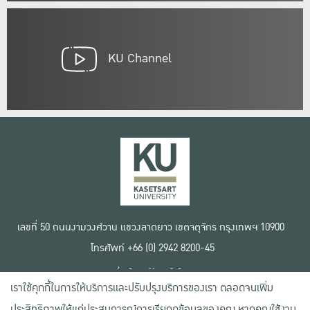
KU Channel
เลขที่ 50 ถนนงามวงศ์วาน แขวงลาดยาว เขตจตุจักร กรุงเทพฯ 10900
โทรศัพท์ +66 (0) 2942 8200-45
เงื่อนไขการใช้งานเว็บไซต์
เราใช้คุกกี้ในการให้บริการและปรับปรุงบริการของเรา ตลอดจนเพิ่ม
ข้อตกลงด้านสิทธิ์ใช้งาน
นโยบายความเป็นส่วนตัว
ประสิทธิภาพให้แก่ประสบการณ์การเรียกดูข้อมูลของคุณ หากคุณใช้งาน