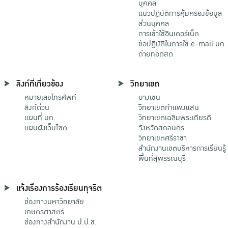
บุคคล
แนวปฏิบัติการคุ้มครองข้อมูล
ส่วนบุคคล
การเข้าใช้อินเตอร์เน็ต
ข้อปฏิบัติในการใช้ e-mail มก.
ถ่ายทอดสด
ลิงก์ที่เกี่ยวข้อง
วิทยาเขต
หมายเลขโทรศัพท์
บางเขน
ลิงก์ด่วน
วิทยาเขตกําแพงแสน
แผนที่ มก.
วิทยาเขตเฉลิมพระเกียรติ
แผนผังเว็บไซต์
จังหวัดสกลนคร
วิทยาเขตศรีราชา
สำนักงานเขตบริหารการเรียนรู้
พื้นที่สุพรรณบุรี
แจ้งเรื่องการร้องเรียนทุจริต
ช่องทางมหาวิทยาลัย
เกษตรศาสตร์
ช่องทางสำนักงาน ป.ป.ช.