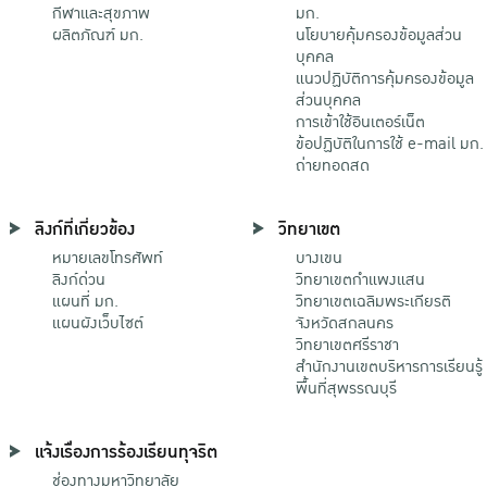
กีฬาและสุขภาพ
มก.
ผลิตภัณฑ์ มก.
นโยบายคุ้มครองข้อมูลส่วน
บุคคล
แนวปฏิบัติการคุ้มครองข้อมูล
ส่วนบุคคล
การเข้าใช้อินเตอร์เน็ต
ข้อปฏิบัติในการใช้ e-mail มก.
ถ่ายทอดสด
ลิงก์ที่เกี่ยวข้อง
วิทยาเขต
หมายเลขโทรศัพท์
บางเขน
ลิงก์ด่วน
วิทยาเขตกําแพงแสน
แผนที่ มก.
วิทยาเขตเฉลิมพระเกียรติ
แผนผังเว็บไซต์
จังหวัดสกลนคร
วิทยาเขตศรีราชา
สำนักงานเขตบริหารการเรียนรู้
พื้นที่สุพรรณบุรี
แจ้งเรื่องการร้องเรียนทุจริต
ช่องทางมหาวิทยาลัย