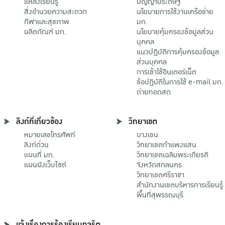
แหล่งเรียนรู้
ปัญญาประดิษฐ์
สิ่งอำนวยความสะดวก
นโยบายการใช้งานเครือข่าย
กีฬาและสุขภาพ
มก.
ผลิตภัณฑ์ มก.
นโยบายคุ้มครองข้อมูลส่วน
บุคคล
แนวปฏิบัติการคุ้มครองข้อมูล
ส่วนบุคคล
การเข้าใช้อินเตอร์เน็ต
ข้อปฏิบัติในการใช้ e-mail มก.
ถ่ายทอดสด
ลิงก์ที่เกี่ยวข้อง
วิทยาเขต
หมายเลขโทรศัพท์
บางเขน
ลิงก์ด่วน
วิทยาเขตกําแพงแสน
แผนที่ มก.
วิทยาเขตเฉลิมพระเกียรติ
แผนผังเว็บไซต์
จังหวัดสกลนคร
วิทยาเขตศรีราชา
สำนักงานเขตบริหารการเรียนรู้
พื้นที่สุพรรณบุรี
แจ้งเรื่องการร้องเรียนทุจริต