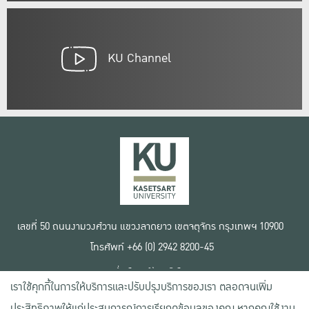
KU Channel
เลขที่ 50 ถนนงามวงศ์วาน แขวงลาดยาว เขตจตุจักร กรุงเทพฯ 10900
โทรศัพท์ +66 (0) 2942 8200-45
เงื่อนไขการใช้งานเว็บไซต์
เราใช้คุกกี้ในการให้บริการและปรับปรุงบริการของเรา ตลอดจนเพิ่ม
ข้อตกลงด้านสิทธิ์ใช้งาน
นโยบายความเป็นส่วนตัว
ประสิทธิภาพให้แก่ประสบการณ์การเรียกดูข้อมูลของคุณ หากคุณใช้งาน