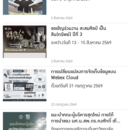
5 สิงหาคม 2569
ขอเชิญร่วมงาน สะสมศิลป์ เป็น
สิน(ทรัพย์) ปีที่ 3
ระหว่างวันที่ 13 - 15 สิงหาคม 2569
3 สิงหาคม 2569
การเปลี่ยนแปลงการจัดเก็บข้อมูลบน
Webex Cloud
ตั้งแต่วันที่ 31 กรกฎาคม 2569
22 กรกฎาคม 2569
แนะนำคณะผู้บริหารชุดใหม่ ภายใต้
การนำของ ผศ.น.สพ.ดร.คงศักดิ์ เที่ยง
ธรรม
รักษาการแทนอธิการบดีมหาวิทยาลัย