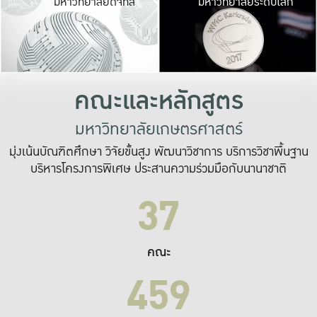
มหาวิทยาลัยดิจิทัล
มหาวิทยาลัยระดับโลก
เปลี่ยนแปลง และ
เพื่อทำงาน
ระบบสารสนเทศที่
คณะและหลักสูตร
มหาวิทยาลัยเกษตรศาสตร์
มุ่งเน้นบัณฑิตศึกษา วิจัยขั้นสูง พัฒนาวิชาการ บริการวิชาพื้นฐาน
บริหารโครงการพิเศษ ประสานความร่วมมือกับนานาชาติ
37
คณะ
459