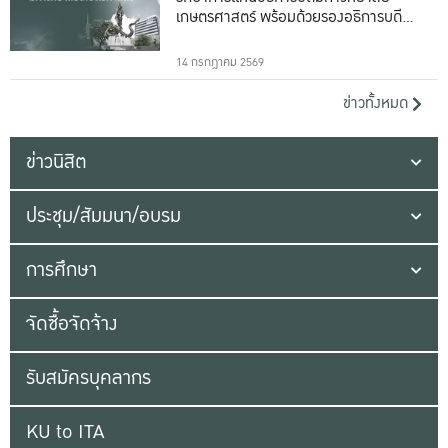
เกษตรศาสตร์ พร้อมด้วยรองอธิการบดีทั้ง
16 ท่าน
14 กรกฎาคม 2569
ข่าวทั้งหมด
ข่าวนิสิต
ประชุม/สัมมนา/อบรม
การศึกษา
จัดซื้อจัดจ้าง
รับสมัครบุคลากร
KU to ITA