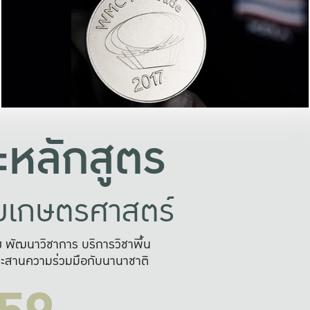
อย่างยั่งยืน
และผลักดันในการใช้ระบบส
ในภาพกว้าง
เพื่อการทำงานแบบ
ญหาจุดเล็กๆ
อข่ายขยายผล
สะดวก รวดเร
และนำไป
บริการด้าน AI อย
หลักสูตร
ัยเกษตรศาสตร์
สูง พัฒนาวิชาการ บริการวิชาพื้น
ะสานความร่วมมือกับนานาชาติ