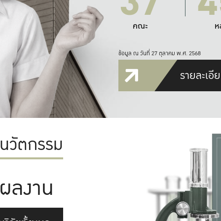
37
4
คณะ
ห
ข้อมูล ณ วันที่ 27 ตุลาคม พ.ศ. 2568
รายละเอีย
ะนวัตกรรม
ผลงาน