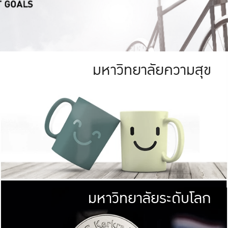
มหาวิทยาลัยความสุข
ย
สีเขียว
มหาวิทยาลัย
ก
สดใส หนาแน่น
ไม่ได้มีเป้าหมา
AN FOREST)
มหาวิทยาลัยชั้นนำทางด้านการว
ICULTURE)
แต่ KU มุ่งเน
าณ 1,400 ไร่
เพื่อสร้างคว
<< คลิก >>
ให้กับประชาชนใ
มหาวิทยาลัยระดับโลก
่อสังคม
มหาวิทยาลั
ามกินดีอยู่ดี
พร้อมที่จ