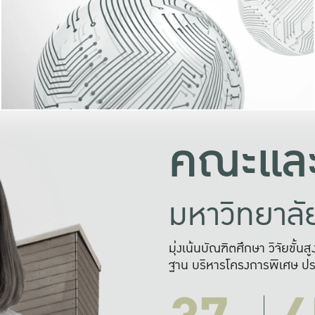
และความสุข
มองปัญหา
แก้ไขจากปั
และสร้างเครื
คณะและ
มหาวิทยาล
มุ่งเน้นบัณฑิตศึกษา วิจัยขั้น
ฐาน บริหารโครงการพิเศษ ปร