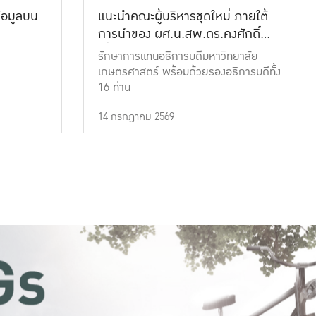
้อมูลบน
แนะนำคณะผู้บริหารชุดใหม่ ภายใต้
การนำของ ผศ.น.สพ.ดร.คงศักดิ์
เที่ยงธรรม
รักษาการแทนอธิการบดีมหาวิทยาลัย
เกษตรศาสตร์ พร้อมด้วยรองอธิการบดีทั้ง
16 ท่าน
14 กรกฎาคม 2569