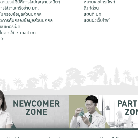
ะแนวปฏิบัติการใช้ปัญญาประดิษฐ์
หมายเลขโทรศัพท์
รใช้งานเครือข่าย มก.
ลิงก์ด่วน
้มครองข้อมูลส่วนบุคคล
แผนที่ มก.
ติการคุ้มครองข้อมูลส่วนบุคคล
แผนผังเว็บไซต์
้อินเตอร์เน็ต
ติในการใช้ e-mail มก.
สด
NEWCOMER
PART
ZONE
ZO
 เขตจตุจักร กรุงเทพฯ 10900
โทรศัพท์ +66 (0) 2942 8200-45