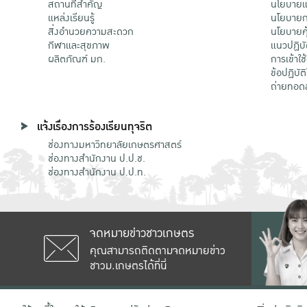
สถานที่สำคัญ
นโยบายแล
แหล่งเรียนรู้
นโยบายกา
สิ่งอำนวยความสะดวก
นโยบายคุ
กีฬาและสุขภาพ
แนวปฏิบั
ผลิตภัณฑ์ มก.
การเข้าใช
ข้อปฏิบั
ถ่ายทอด
แจ้งเรื่องการร้องเรียนทุจริต
ช่องทางมหาวิทยาลัยเกษตรศาสตร์
ช่องทางสำนักงาน ป.ป.ช.
ช่องทางสำนักงาน ป.ป.ท.
จดหมายข่าวชาวเกษตร
คุณสามารถติดตามจดหมายข่าว
ชาวม.เกษตรได้ที่นี่
เลขที่ 50 ถนนงามวงศ์วาน แขวงลาดยาว