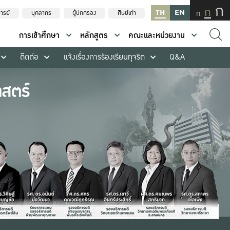
ก
ก
TH
EN
ก
ารย์
บุคลากร
ผู้ปกครอง
ศิษย์เก่า
การเข้าศึกษา
หลักสูตร
คณะและหน่วยงาน
ติดต่อ
แจ้งเรื่องการร้องเรียนทุจริต
Q&A