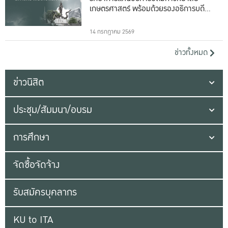
เกษตรศาสตร์ พร้อมด้วยรองอธิการบดีทั้ง
16 ท่าน
14 กรกฎาคม 2569
ข่าวทั้งหมด
ข่าวนิสิต
ประชุม/สัมมนา/อบรม
การศึกษา
จัดซื้อจัดจ้าง
รับสมัครบุคลากร
KU to ITA