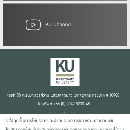
KU Channel
เลขที่ 50 ถนนงามวงศ์วาน แขวงลาดยาว เขตจตุจักร กรุงเทพฯ 10900
โทรศัพท์ +66 (0) 2942 8200-45
เงื่อนไขการใช้งานเว็บไซต์
เราใช้คุกกี้ในการให้บริการและปรับปรุงบริการของเรา ตลอดจนเพิ่ม
ข้อตกลงด้านสิทธิ์ใช้งาน
นโยบายความเป็นส่วนตัว
ประสิทธิภาพให้แก่ประสบการณ์การเรียกดูข้อมูลของคุณ หากคุณใช้งาน