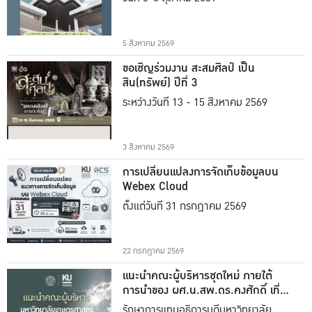
5 สิงหาคม 2569
ขอเชิญร่วมงาน สะสมศิลป์ เป็น
สิน(ทรัพย์) ปีที่ 3
ระหว่างวันที่ 13 - 15 สิงหาคม 2569
3 สิงหาคม 2569
การเปลี่ยนแปลงการจัดเก็บข้อมูลบน
Webex Cloud
ตั้งแต่วันที่ 31 กรกฎาคม 2569
22 กรกฎาคม 2569
แนะนำคณะผู้บริหารชุดใหม่ ภายใต้
การนำของ ผศ.น.สพ.ดร.คงศักดิ์ เที่ยง
ธรรม
รักษาการแทนอธิการบดีมหาวิทยาลัย