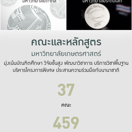
มหาวิทยาลัยดิจิทัล
มหาวิทยาลัยระดับโลก
เปลี่ยนแปลง และ
เพื่อทำงาน
ระบบสารสนเทศที่
คณะและหลักสูตร
มหาวิทยาลัยเกษตรศาสตร์
มุ่งเน้นบัณฑิตศึกษา วิจัยขั้นสูง พัฒนาวิชาการ บริการวิชาพื้นฐาน
บริหารโครงการพิเศษ ประสานความร่วมมือกับนานาชาติ
37
คณะ
459