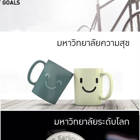
มหาวิทยาลัยความสุข
ย
สีเขียว
มหาวิทยาลัย
ก
สดใส หนาแน่น
ไม่ได้มีเป้าหมา
AN FOREST)
มหาวิทยาลัยชั้นนำทางด้านการว
ICULTURE)
แต่ KU มุ่งเน
าณ 1,400 ไร่
เพื่อสร้างคว
<< คลิก >>
ให้กับประชาชนใ
มหาวิทยาลัยระดับโลก
่อสังคม
มหาวิทยาลั
ามกินดีอยู่ดี
พร้อมที่จ