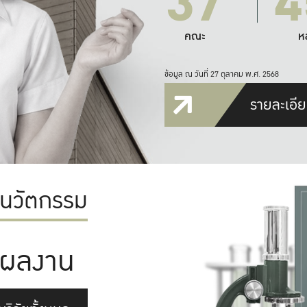
37
4
คณะ
ห
ข้อมูล ณ วันที่ 27 ตุลาคม พ.ศ. 2568
รายละเอีย
ะนวัตกรรม
ผลงาน