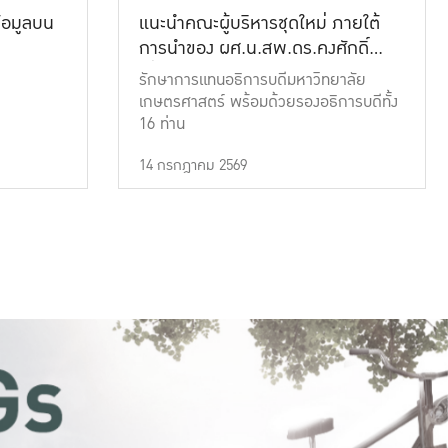
้อมูลบน
แนะนำคณะผู้บริหารชุดใหม่ ภายใต้
การนำของ ผศ.น.สพ.ดร.คงศักดิ์
เที่ยงธรรม
รักษาการแทนอธิการบดีมหาวิทยาลัย
เกษตรศาสตร์ พร้อมด้วยรองอธิการบดีทั้ง
16 ท่าน
14 กรกฎาคม 2569