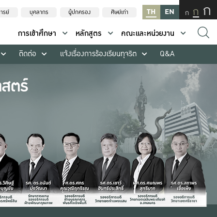
ก
ก
TH
EN
ก
ารย์
บุคลากร
ผู้ปกครอง
ศิษย์เก่า
การเข้าศึกษา
หลักสูตร
คณะและหน่วยงาน
ติดต่อ
แจ้งเรื่องการร้องเรียนทุจริต
Q&A