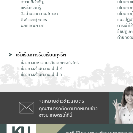
สถานที่สำคัญ
นโยบายแล
แหล่งเรียนรู้
นโยบายกา
สิ่งอำนวยความสะดวก
นโยบายคุ
กีฬาและสุขภาพ
แนวปฏิบั
ผลิตภัณฑ์ มก.
การเข้าใช
ข้อปฏิบั
ถ่ายทอด
แจ้งเรื่องการร้องเรียนทุจริต
ช่องทางมหาวิทยาลัยเกษตรศาสตร์
ช่องทางสำนักงาน ป.ป.ช.
ช่องทางสำนักงาน ป.ป.ท.
จดหมายข่าวชาวเกษตร
คุณสามารถติดตามจดหมายข่าว
ชาวม.เกษตรได้ที่นี่
เลขที่ 50 ถนนงามวงศ์วาน แขวงลาดยาว