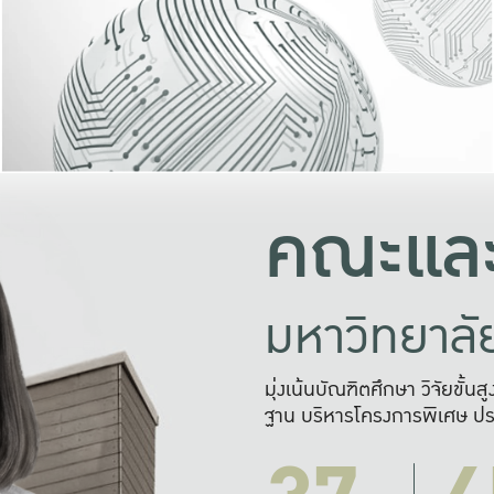
และความสุข
มองปัญหา
แก้ไขจากปั
และสร้างเครื
คณะและ
มหาวิทยาล
มุ่งเน้นบัณฑิตศึกษา วิจัยขั้น
ฐาน บริหารโครงการพิเศษ ปร