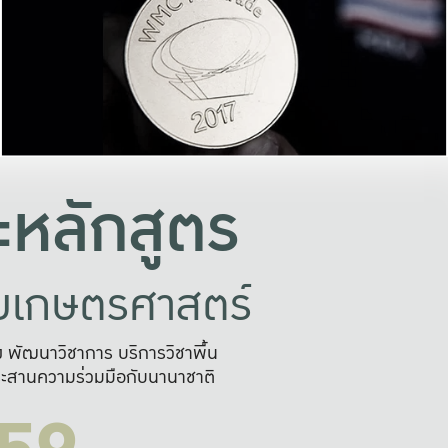
อย่างยั่งยืน
และผลักดันในการใช้ระบบส
ในภาพกว้าง
เพื่อการทำงานแบบ
ญหาจุดเล็กๆ
อข่ายขยายผล
สะดวก รวดเร
และนำไป
บริการด้าน AI อย
หลักสูตร
ัยเกษตรศาสตร์
สูง พัฒนาวิชาการ บริการวิชาพื้น
ะสานความร่วมมือกับนานาชาติ