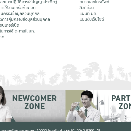
ะแนวปฏิบัติการใช้ปัญญาประดิษฐ์
หมายเลขโทรศัพท์
รใช้งานเครือข่าย มก.
ลิงก์ด่วน
้มครองข้อมูลส่วนบุคคล
แผนที่ มก.
ติการคุ้มครองข้อมูลส่วนบุคคล
แผนผังเว็บไซต์
้อินเตอร์เน็ต
ติในการใช้ e-mail มก.
สด
NEWCOMER
PART
ZONE
ZO
 เขตจตุจักร กรุงเทพฯ 10900
โทรศัพท์ +66 (0) 2942 8200-45