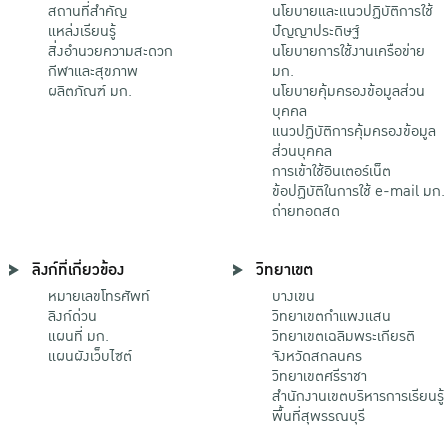
สถานที่สำคัญ
นโยบายและแนวปฏิบัติการใช้
แหล่งเรียนรู้
ปัญญาประดิษฐ์
สิ่งอำนวยความสะดวก
นโยบายการใช้งานเครือข่าย
กีฬาและสุขภาพ
มก.
ผลิตภัณฑ์ มก.
นโยบายคุ้มครองข้อมูลส่วน
บุคคล
แนวปฏิบัติการคุ้มครองข้อมูล
ส่วนบุคคล
การเข้าใช้อินเตอร์เน็ต
ข้อปฏิบัติในการใช้ e-mail มก.
ถ่ายทอดสด
ลิงก์ที่เกี่ยวข้อง
วิทยาเขต
หมายเลขโทรศัพท์
บางเขน
ลิงก์ด่วน
วิทยาเขตกําแพงแสน
แผนที่ มก.
วิทยาเขตเฉลิมพระเกียรติ
แผนผังเว็บไซต์
จังหวัดสกลนคร
วิทยาเขตศรีราชา
สำนักงานเขตบริหารการเรียนรู้
พื้นที่สุพรรณบุรี