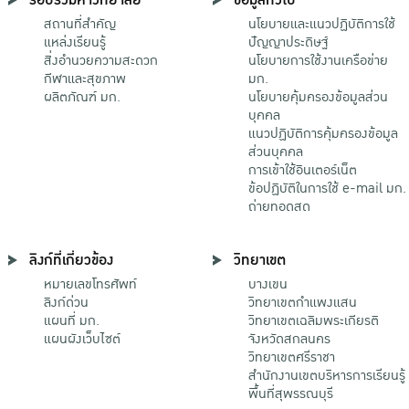
สถานที่สำคัญ
นโยบายและแนวปฏิบัติการใช้
แหล่งเรียนรู้
ปัญญาประดิษฐ์
สิ่งอำนวยความสะดวก
นโยบายการใช้งานเครือข่าย
กีฬาและสุขภาพ
มก.
ผลิตภัณฑ์ มก.
นโยบายคุ้มครองข้อมูลส่วน
บุคคล
แนวปฏิบัติการคุ้มครองข้อมูล
ส่วนบุคคล
การเข้าใช้อินเตอร์เน็ต
ข้อปฏิบัติในการใช้ e-mail มก.
ถ่ายทอดสด
ลิงก์ที่เกี่ยวข้อง
วิทยาเขต
หมายเลขโทรศัพท์
บางเขน
ลิงก์ด่วน
วิทยาเขตกําแพงแสน
แผนที่ มก.
วิทยาเขตเฉลิมพระเกียรติ
แผนผังเว็บไซต์
จังหวัดสกลนคร
วิทยาเขตศรีราชา
สำนักงานเขตบริหารการเรียนรู้
พื้นที่สุพรรณบุรี