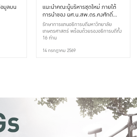
้อมูลบน
แนะนำคณะผู้บริหารชุดใหม่ ภายใต้
การนำของ ผศ.น.สพ.ดร.คงศักดิ์
เที่ยงธรรม
รักษาการแทนอธิการบดีมหาวิทยาลัย
เกษตรศาสตร์ พร้อมด้วยรองอธิการบดีทั้ง
16 ท่าน
14 กรกฎาคม 2569