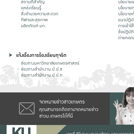
สถานที่สำคัญ
นโยบายแล
แหล่งเรียนรู้
นโยบายกา
สิ่งอำนวยความสะดวก
นโยบายคุ
กีฬาและสุขภาพ
แนวปฏิบั
ผลิตภัณฑ์ มก.
การเข้าใช
ข้อปฏิบั
ถ่ายทอด
แจ้งเรื่องการร้องเรียนทุจริต
ช่องทางมหาวิทยาลัยเกษตรศาสตร์
ช่องทางสำนักงาน ป.ป.ช.
ช่องทางสำนักงาน ป.ป.ท.
จดหมายข่าวชาวเกษตร
คุณสามารถติดตามจดหมายข่าว
ชาวม.เกษตรได้ที่นี่
เลขที่ 50 ถนนงามวงศ์วาน แขวงลาดยาว