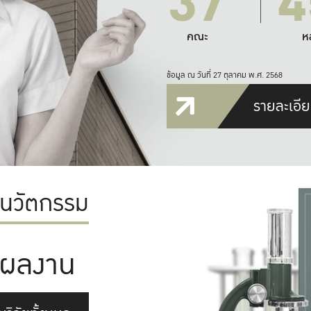
37
4
คณะ
ห
ข้อมูล ณ วันที่ 27 ตุลาคม พ.ศ. 2568
รายละเอีย
ะนวัตกรรม
ผลงาน