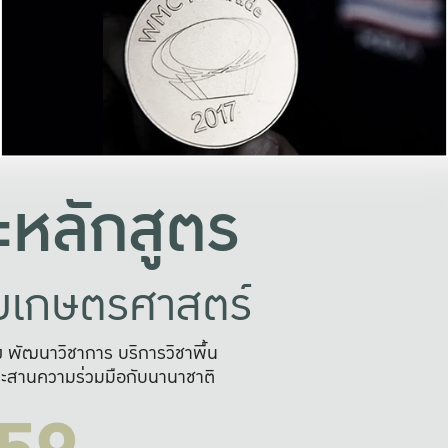
อย่างยั่งยืน
และผลักดันในการใช้ระบบส
ในภาพกว้าง
เพื่อการทำงานแบบ
ญหาจุดเล็กๆ
อข่ายขยายผล
สะดวก รวดเร
และนำไป
บริการด้าน AI อย
หลักสูตร
ัยเกษตรศาสตร์
สูง พัฒนาวิชาการ บริการวิชาพื้น
ะสานความร่วมมือกับนานาชาติ