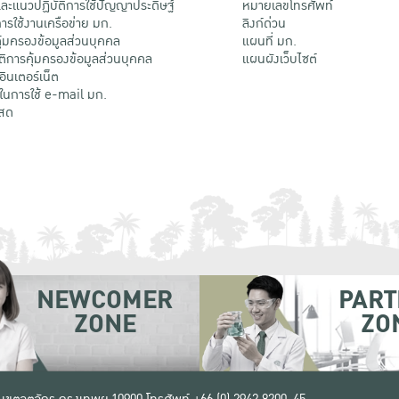
ะแนวปฏิบัติการใช้ปัญญาประดิษฐ์
หมายเลขโทรศัพท์
รใช้งานเครือข่าย มก.
ลิงก์ด่วน
้มครองข้อมูลส่วนบุคคล
แผนที่ มก.
ติการคุ้มครองข้อมูลส่วนบุคคล
แผนผังเว็บไซต์
้อินเตอร์เน็ต
ติในการใช้ e-mail มก.
สด
NEWCOMER
PART
ZONE
ZO
 เขตจตุจักร กรุงเทพฯ 10900
โทรศัพท์ +66 (0) 2942 8200-45