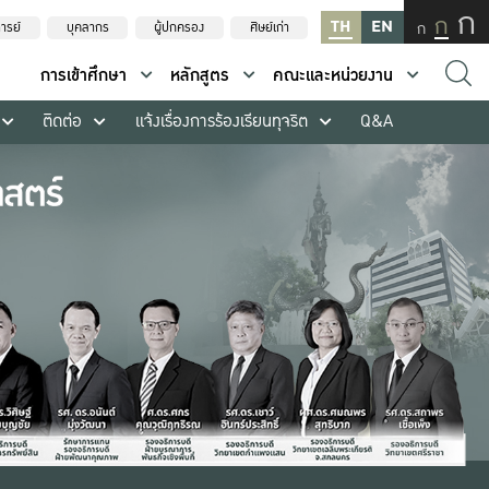
ก
ก
TH
EN
ก
ารย์
บุคลากร
ผู้ปกครอง
ศิษย์เก่า
การเข้าศึกษา
หลักสูตร
คณะและหน่วยงาน
ติดต่อ
แจ้งเรื่องการร้องเรียนทุจริต
Q&A