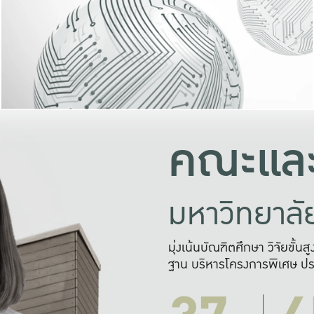
และความสุข
มองปัญหา
แก้ไขจากปั
และสร้างเครื
คณะและ
มหาวิทยาล
มุ่งเน้นบัณฑิตศึกษา วิจัยขั้น
ฐาน บริหารโครงการพิเศษ ปร