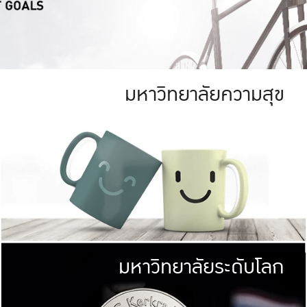
มหาวิทยาลัยความสุข
ย
สีเขียว
มหาวิทยาลัย
ก
สดใส หนาแน่น
ไม่ได้มีเป้าหมา
AN FOREST)
มหาวิทยาลัยชั้นนำทางด้านการว
ICULTURE)
แต่ KU มุ่งเน
าณ 1,400 ไร่
เพื่อสร้างคว
<< คลิก >>
ให้กับประชาชนใ
มหาวิทยาลัยระดับโลก
่อสังคม
มหาวิทยาลั
ามกินดีอยู่ดี
พร้อมที่จ